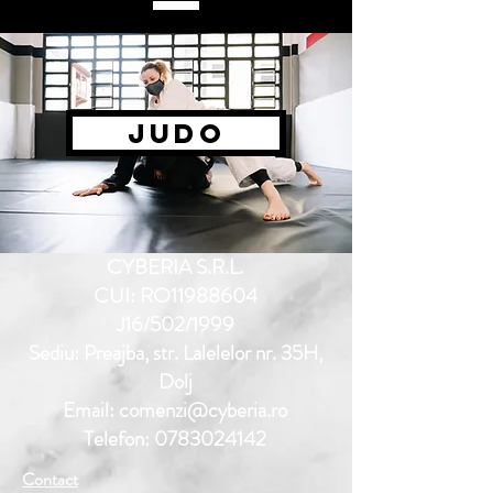
JUDO
CYBERIA S.R.L.
CUI: RO11988604
J16/502/1999
Sediu: Preajba, str. Lalelelor nr. 35H,
Dolj
Email: comenzi@cyberia.ro
Telefon: 0783024142
Contact