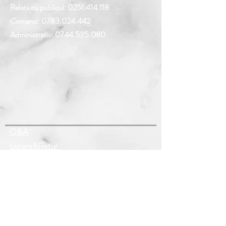
Relatii cu publicul:
0251.414.118
Comenzi:
0783.024.442
Administrativ:
0744.535.080
Q&A
Livrare&Retur
Termeni si Conditii
Politica de confidentialitate
Politica "Cookies"
Urmareste-ne
Facebook