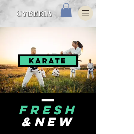
CYBERIA
KARATE
FRESH
&NEW