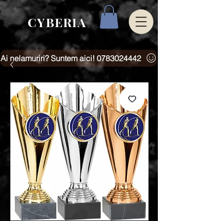
CYBERIA
Ai nelamuriri? Suntem aici! 0783024442