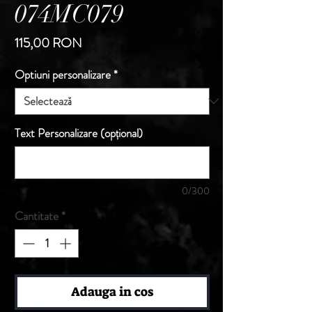
074MC079
Preț
115,00 RON
Optiuni personalizare
*
Text Personalizare (opțional)
0/300
Cantitate
*
Adauga in cos