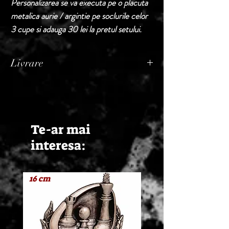
Personalizarea se va executa pe o placuta
metalica aurie / argintie pe soclurile celor
3 cupe si adauga 30 lei la pretul setului.
Livrare
Termen de livrare: 1 - 2 zile lucratoare, din
momentul confirmarii comenzii de catre
Seller.
Te-ar mai
interesa:
16 cm