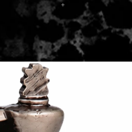
rul doreste personalizarea, acest
 - 2 zile lucratoare, din momentul
 rubrica distincta pe
de catre Seller.
se la pretul produselor comandate
lizare difera in functie de
comandate si modalitatea de
ora.
executata pe spatele medaliilor,
ut metalic sau PVC metalizat
ie de numarul de medalii
tati in vederea confirmarii
izarii, daca este cazul.