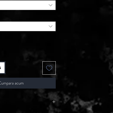
s
Cumpara acum
a sectiune sunt puse la vanzare