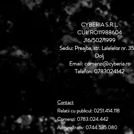
CYBERIA S.R.L.
CUI: RO11988604
J16/502/1999
Sediu: Preajba, str. Lalelelor nr. 3
Dolj
Email: comenzi@cyberia.ro
Telefon: 0783024142
Contact
Relatii cu publicul: 0251.414.118
Comenzi: 0783.024.442
Administrativ: 0744.535.080