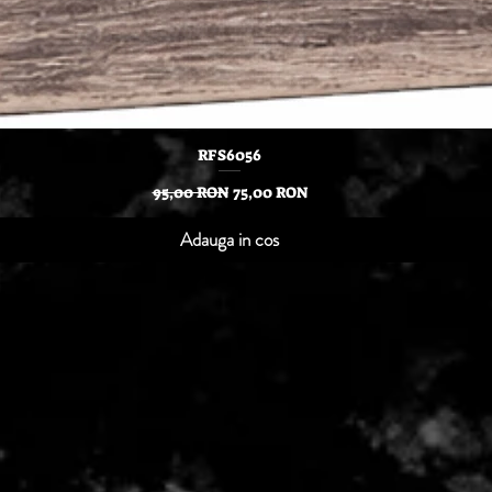
Afișare rapidă
RFS6056
Preț normal
Preț redus
95,00 RON
75,00 RON
Adauga in cos