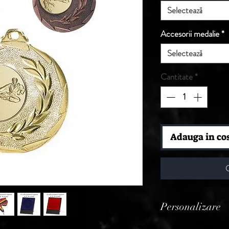
Selectează
Accesorii medalie
*
Selectează
Cantitate
*
Adauga in co
Personalizare
Produsele din aceast