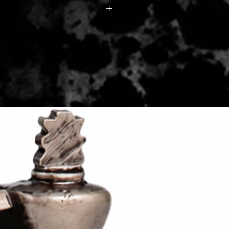
rul doreste personalizarea, acest
 - 2 zile lucratoare, din momentul
 rubrica distincta pe
de catre Seller.
se la pretul produselor comandate
lizare difera in functie de
comandate si modalitatea de
ora.
executata pe spatele medaliilor,
ut metalic sau PVC metalizat
ie de numarul de medalii
tati in vederea confirmarii
izarii, daca este cazul.