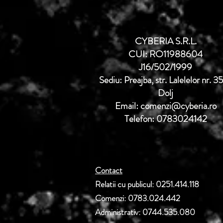
CYBERIA S.R.L.
CUI: RO11988604
J16/502/1999
Sediu: Preajba, str. Lalelelor nr. 3
Dolj
Email: comenzi@cyberia.ro
Telefon: 0783024142
Contact
Relatii cu publicul: 0251.414.118
Comenzi: 0783.024.442
Administrativ: 0744.535.080