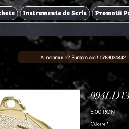
chete
Instrumente de Scris
Promotii P
Ai nelamuriri? Suntem aici! 0783024442
094LD1
Preț
5,00 RON
Culoare
*