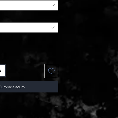
s
Cumpara acum
a sectiune sunt puse la vanzare