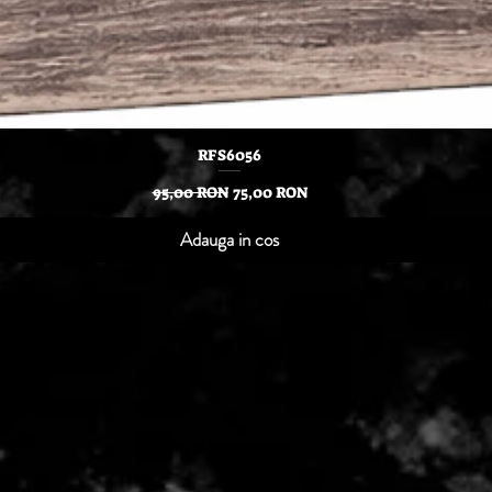
Afișare rapidă
RFS6056
Preț normal
Preț redus
95,00 RON
75,00 RON
Adauga in cos