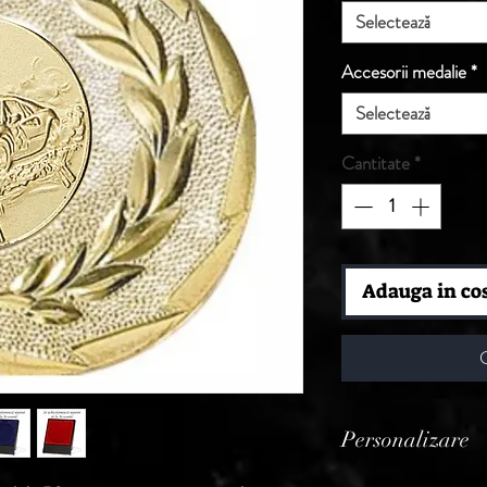
Selectează
Accesorii medalie
*
Selectează
Cantitate
*
Adauga in co
Personalizare
Produsele din aceast