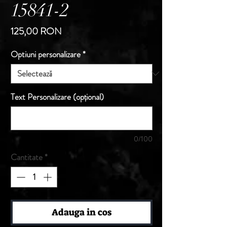
15841-2
Preț
125,00 RON
Optiuni personalizare
*
Text Personalizare (opțional)
0/100
Cantitate
*
Adauga in cos