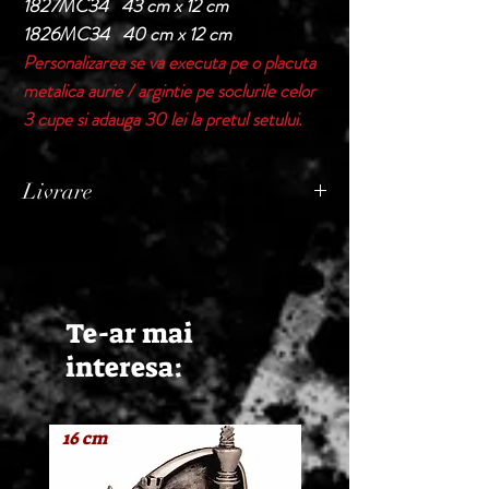
1827MC34 43 cm x 12 cm
1826MC34 40 cm x 12 cm
Personalizarea se va executa pe o placuta
metalica aurie / argintie pe soclurile celor
3 cupe si adauga 30 lei la pretul setului.
Livrare
Termen de livrare: 1 - 2 zile lucratoare, din
momentul confirmarii comenzii de catre
Seller.
Te-ar mai
interesa:
16 cm