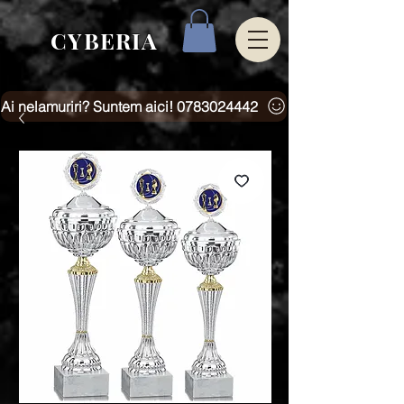
CYBERIA
Ai nelamuriri? Suntem aici! 0783024442