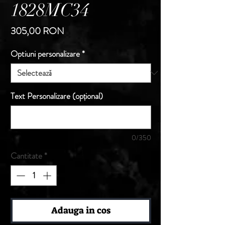
1828MC34
Preț
305,00 RON
Optiuni personalizare
*
Text Personalizare (opțional)
0/350
Cantitate
*
Adauga in cos