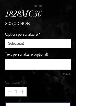
1828MC36
Preț
305,00 RON
Optiuni personalizare
*
Text personalizare (opțional)
0/400
Cantitate
*