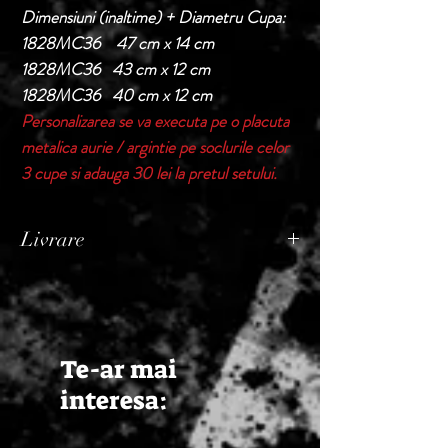
Dimensiuni (inaltime) + Diametru Cupa:
1828MC36 47 cm x 14 cm
1828MC36 43 cm x 12 cm
1828MC36 40 cm x 12 cm
Personalizarea se va executa pe o placuta
metalica aurie / argintie pe soclurile celor
3 cupe si adauga 30 lei la pretul setului.
Livrare
Termen de livrare: 1 - 2 zile lucratoare, din
momentul confirmarii comenzii de catre
Seller.
Te-ar mai
interesa: