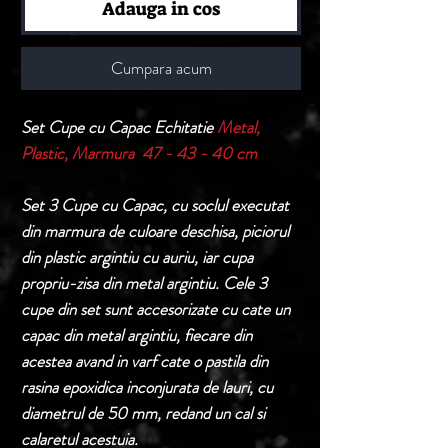
Adauga in cos
Cumpara acum
Set Cupe cu Capac Echitatie
Metal,
Plastic, Marmura 47 - 43 - 40 cm
Set 3 Cupe cu Capac, cu soclul executat
din marmura de culoare deschisa, piciorul
din plastic argintiu cu auriu, iar cupa
propriu-zisa din metal argintiu. Cele 3
cupe din set sunt accesorizate cu cate un
capac din metal argintiu, fiecare din
acestea avand in varf cate o pastila din
rasina epoxidica inconjurata de lauri, cu
diametrul de 50 mm, redand un cal si
calaretul acestuia.