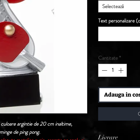
Selectează
Text personalizare (o
Cantitate
*
Adauga in co
 culoare argintie de 20 cm inaltime,
 minge de ping pong.
Livrare