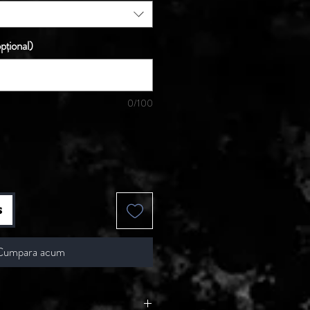
pțional)
0/100
s
Cumpara acum