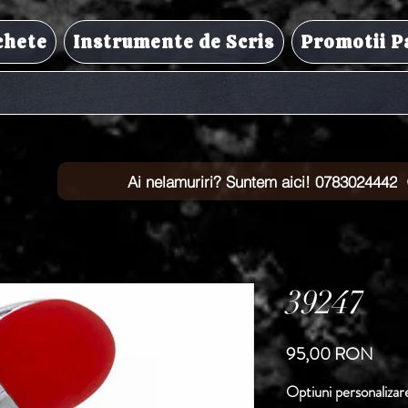
chete
Instrumente de Scris
Promotii P
Ai nelamuriri? Suntem aici! 0783024442
39247
Preț
95,00 RON
Optiuni personalizar