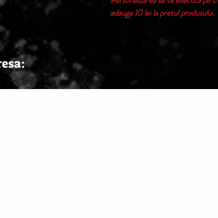
Personalizarea se va executa pe o 
adauga 10 lei la pretul produsului.
resa: