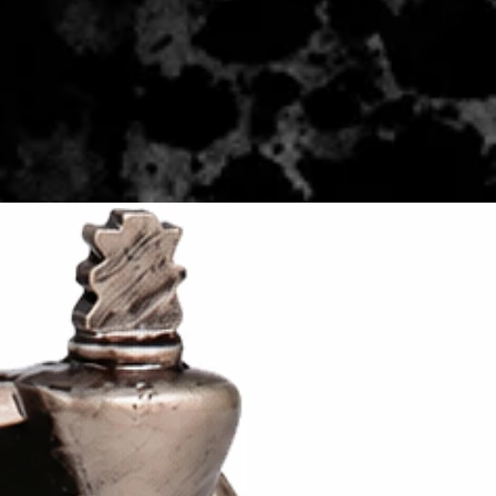
 - 2 zile lucratoare, din momentul
de catre Seller.