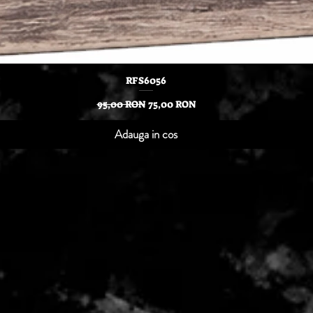
Afișare rapidă
RFS6056
Preț normal
Preț redus
95,00 RON
75,00 RON
Adauga in cos