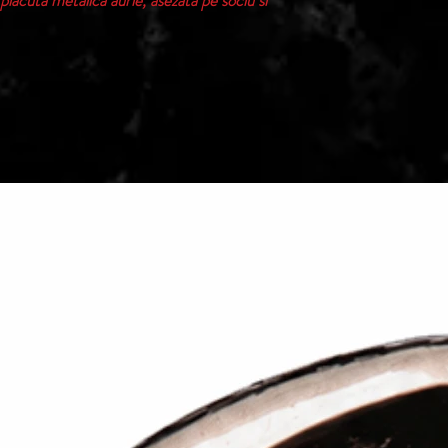
placuta metalica aurie, asezata pe soclu si
Termen de livrare: 1
confirmarii comenzii 