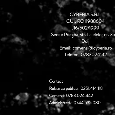
CYBERIA S.R.L.
CUI: RO11988604
J16/502/1999
Sediu: Preajba, str. Lalelelor nr. 3
Dolj
Email: comenzi@cyberia.ro
Telefon: 0783024142
Contact
Relatii cu publicul: 0251.414.118
Comenzi: 0783.024.442
Administrativ: 0744.535.080