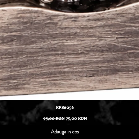
Afișare rapidă
RFS6056
Preț normal
Preț redus
95,00 RON
75,00 RON
Adauga in cos