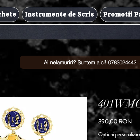
chete
Instrumente de Scris
Promotii P
Ai nelamuriri? Suntem aici! 0783024442
401WMC
Pre
390,00 RON
Optiuni personalizar