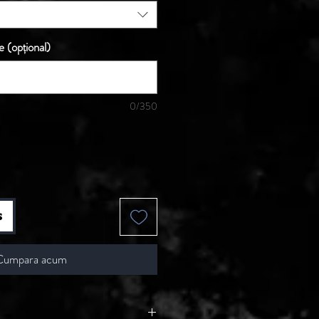
e (opțional)
0/350
s
Cumpara acum