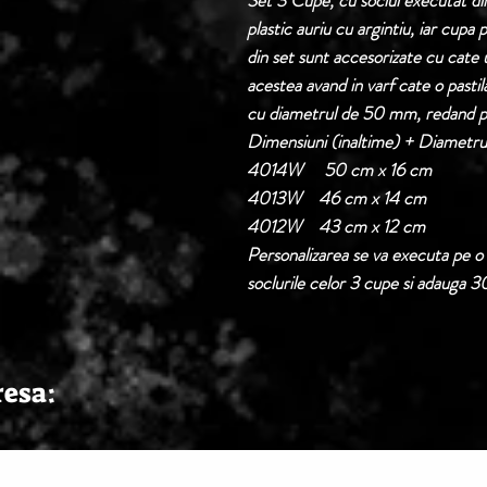
Set 3 Cupe, cu soclul executat di
plastic auriu cu argintiu, iar cupa
din set sunt accesorizate cu cate 
acestea avand in varf cate o pastila
cu diametrul de 50 mm, redand pi
Dimensiuni (inaltime) + Diametr
4014W
50 cm x 16 cm
4013W 46 cm x 14 cm
4012W 43 cm x 12 cm
Personalizarea se va executa pe o 
soclurile celor 3 cupe si adauga 30 
resa: