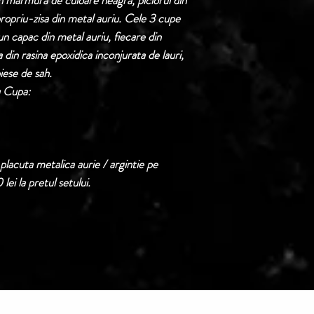
n marmura de culoare neagra, piciorul din
 propriu-zisa din metal auriu. Cele 3 cupe
Termen de livrare: 1
un capac din metal auriu, fiecare din
confirmarii comenzii 
 din rasina epoxidica inconjurata de lauri,
ese de sah.
u Cupa:
placuta metalica aurie / argintie pe
lei la pretul setului.