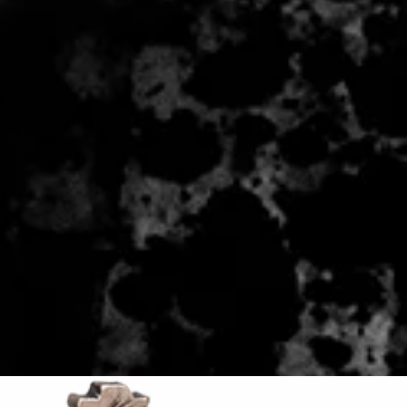
 - 2 zile lucratoare, din momentul
de catre Seller.