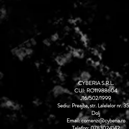
CYBERIA S.R.L.
CUI: RO11988604
J16/502/1999
Sediu: Preajba, str. Lalelelor nr. 3
Dolj
Email: comenzi@cyberia.ro
Telefon: 0783024142