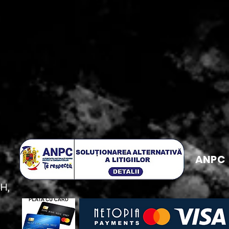
ANPC
5H,