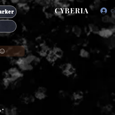
CYBERIA
Co
arker
ț
e
*