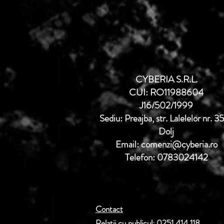
CYBERIA S.R.L.
CUI: RO11988604
J16/502/1999
Sediu: Preajba, str. Lalelelor nr. 3
Dolj
Email: comenzi@cyberia.ro
Telefon: 0783024142
Contact
Relatii cu publicul: 0251.414.118