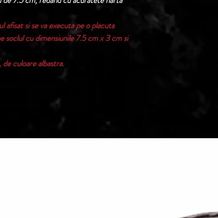
u de 7.5 cm, redand cu acuratete harta
Termen de livrare: 1
ul afisat si se va executa pe o placuta
confirmarii comenzii 
pe soclul cu dimensiunile 7.5 cm x 3 cm si
, de culoare albastra.