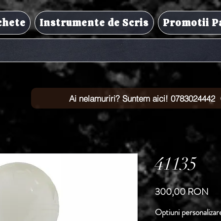
chete
Instrumente de Scris
Promotii P
Ai nelamuriri? Suntem aici! 0783024442
41135
Pre
300,00 RON
Optiuni personalizar