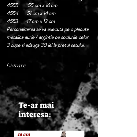
4555 55 cm x 16 cm
4554 51 cm x 14 cm
4553 47 cm x 12 cm
Personalizarea se va executa pe o placuta
metalica aurie / argintie pe soclurile celor
3 cupe si adauga 30 lei la pretul setului.
Livrare
Termen de livrare: 1 - 2 zile lucratoare, din
momentul confirmarii comenzii de catre
Seller.
Te-ar mai
interesa:
16 cm