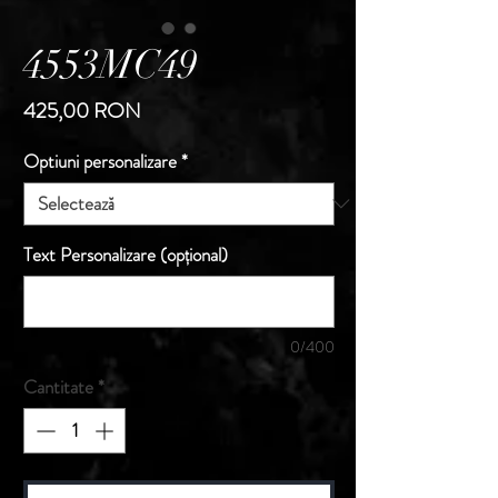
4553MC49
Preț
425,00 RON
Optiuni personalizare
*
Text Personalizare (opțional)
0/400
Cantitate
*