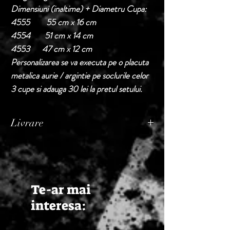
Dimensiuni (inaltime) + Diametru Cupa:
4555 55 cm x 16 cm
4554 51 cm x 14 cm
4553 47 cm x 12 cm
Personalizarea se va executa pe o placuta
metalica aurie / argintie pe soclurile celor
3 cupe si adauga 30 lei la pretul setului.
Livrare
Termen de livrare: 1 - 2 zile lucratoare, din
momentul confirmarii comenzii de catre
Seller.
Te-ar mai
interesa: