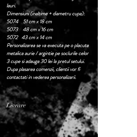
lauri.
Dimensiuni (inaltime + diametru cupa):
5074 51 cm x 18 cm
5073 48 cm x 16 cm
5072 43 cm x 14 cm
Personalizarea se va executa pe o placuta
metalica aurie / argintie pe soclurile celor
3 cupe si adauga 30 lei la pretul setului.
Dupa plasarea comenzii, clientii vor fi
contactati in vederea personalizarii.
Livrare
Termen de livrare: 1 - 2 zile lucratoare, din
momentul confirmarii comenzii de catre
Seller.