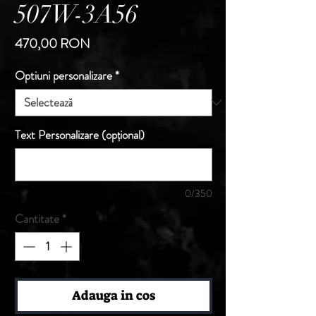
507W-3A56
Preț
470,00 RON
Optiuni personalizare
*
Text Personalizare (opțional)
0/350
Cantitate
*
Adauga in cos