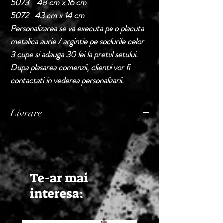
5073 48 cm x 16 cm
5072 43 cm x 14 cm
Personalizarea se va executa pe o placuta
metalica aurie / argintie pe soclurile celor
3 cupe si adauga 30 lei la pretul setului.
Dupa plasarea comenzii, clientii vor fi
contactati in vederea personalizarii.
Livrare
Termen de livrare: 1 - 2 zile lucratoare, din
momentul confirmarii comenzii de catre
Seller.
Te-ar mai
interesa: