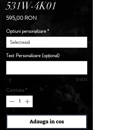
531W-4K01
Preț
595,00 RON
Optiuni personalizare
*
Text Personalizare (opțional)
0/400
Cantitate
*
Adauga in cos