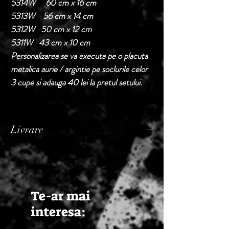
5314W 60 cm x 16 cm
5313W 56 cm x 14 cm
5312W 50 cm x 12 cm
5311W 43 cm x 10 cm
Personalizarea se va executa pe o placuta
metalica aurie / argintie pe soclurile celor
3 cupe si adauga 40 lei la pretul setului.
Livrare
Termen de livrare: 1 - 2 zile lucratoare, din
momentul confirmarii comenzii de catre
Seller.
Te-ar mai
interesa: