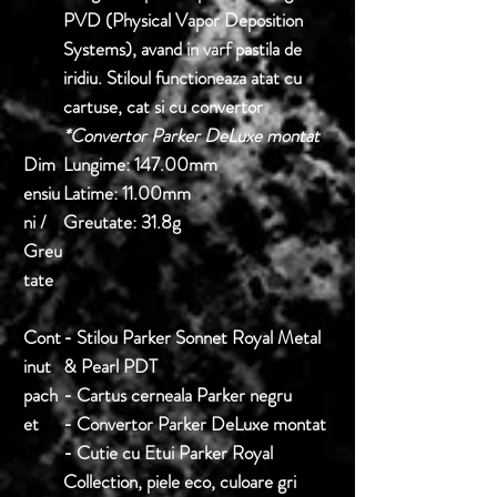
PVD (Physical Vapor Deposition
Systems), avand in varf pastila de
iridiu. Stiloul functioneaza atat cu
cartuse, cat si cu convertor
*Convertor Parker DeLuxe montat
Dim
Lungime:
147.00mm
ensiu
Latime:
11.00mm
ni /
Greutate:
31.8g
Greu
tate
Cont
- Stilou Parker Sonnet Royal Metal
inut
& Pearl PDT
pach
- Cartus cerneala Parker negru
et
- Convertor Parker DeLuxe montat
- Cutie cu Etui Parker Royal
Collection, piele eco, culoare gri