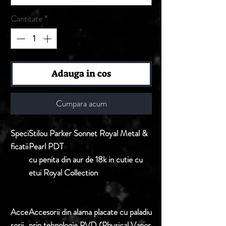
Cantitate
*
Adauga in cos
Cumpara acum
Speci
Stilou Parker Sonnet Royal Metal &
ficatii
Pearl PDT
cu penita din aur de 18k in cutie cu
etui Royal Collection
Acce
Accesorii din alama placate cu paladiu
sorii
prin tehnologie PVD (Physical Vapor