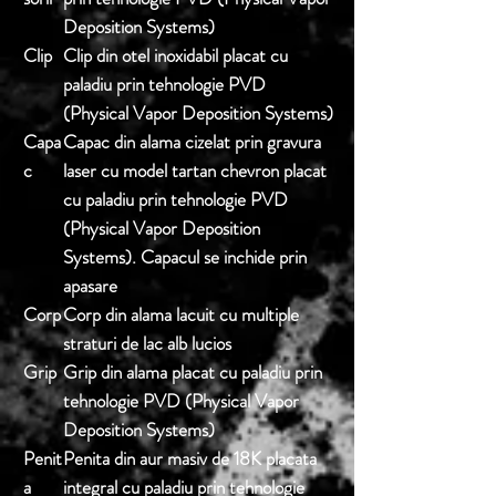
Deposition Systems)
Clip
Clip din otel inoxidabil placat cu
paladiu prin tehnologie PVD
(Physical Vapor Deposition Systems)
Capa
Capac din alama cizelat prin gravura
c
laser cu model tartan chevron placat
cu paladiu prin tehnologie PVD
(Physical Vapor Deposition
Systems). Capacul se inchide prin
apasare
Corp
Corp din alama lacuit cu multiple
straturi de lac alb lucios
Grip
Grip din alama placat cu paladiu prin
tehnologie PVD (Physical Vapor
Deposition Systems)
Penit
Penita din aur masiv de 18K placata
a
integral cu paladiu prin tehnologie