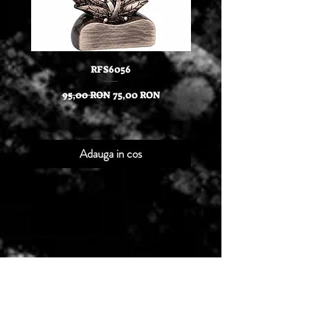
RFS6056
Stilou IM Royal Achromat
BT in cutie cu etui Parker
Preț normal
Preț redus
95,00 RON
75,00 RON
Adauga in cos