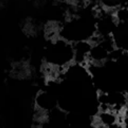
 - 2 zile lucratoare, din momentul
de catre Seller.