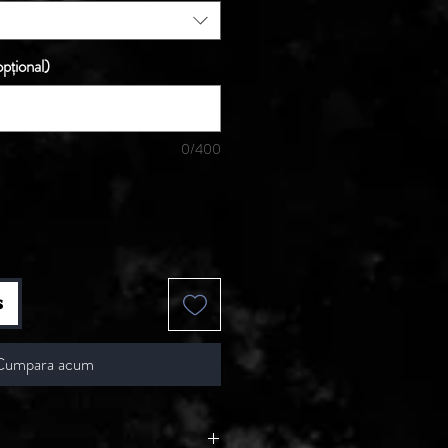
pțional)
0/400
s
Cumpara acum