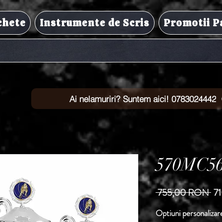
chete
Instrumente de Scris
Promotii P
Ai nelamuriri? Suntem aici! 0783024442
570MC5
Pr
 755,00 RON 
7
no
Optiuni personalizar