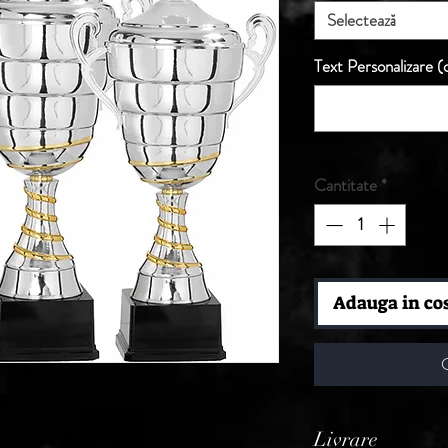
Selectează
Text Personalizare (o
Cantitate
*
Adauga in co
Livrare