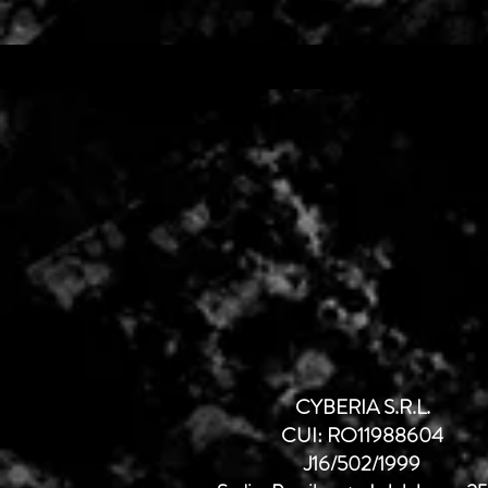
CYBERIA S.R.L.
CUI: RO11988604
J16/502/1999