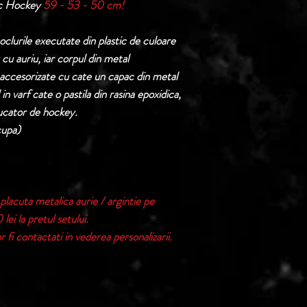
ac Hockey
59 - 53 - 50 cm!
Termen de livrare: 1
confirmarii comenzii 
oclurile executate din plastic de culoare
u cu auriu, iar corpul din metal
 accesorizate cu cate un capac din metal
in varf cate o pastila din rasina epoxidica,
ucator de hockey.
cupa)
placuta metalica aurie / argintie pe
lei la pretul setului.
 fi contactati in vederea personalizarii.