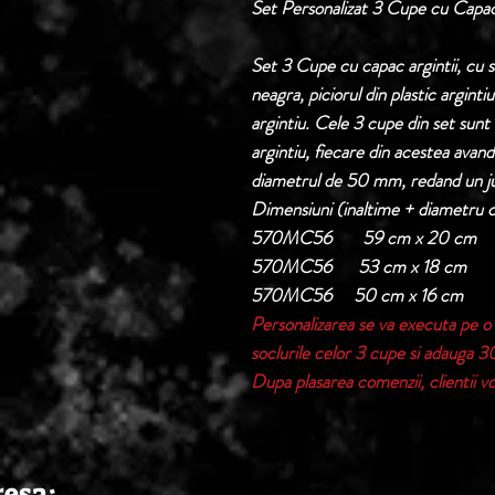
Set Personalizat 3 Cupe cu Cap
Set 3 Cupe cu capac argintii, cu s
neagra, piciorul din plastic arginti
argintiu. Cele 3 cupe din set sunt
argintiu, fiecare din acestea avand 
diametrul de 50 mm, redand un j
Dimensiuni (inaltime + diametru 
570MC56 59 cm x 20 cm
570MC56 53 cm x 18 cm
570MC56 50 cm x 16 cm
Personalizarea se va executa pe o 
soclurile celor 3 cupe si adauga 30 
Dupa plasarea comenzii, clientii vor
resa: