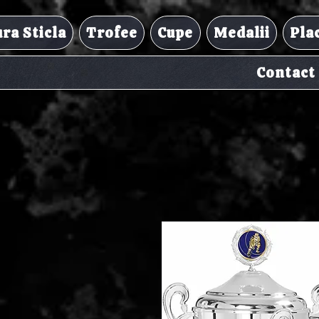
ra Sticla
Trofee
Cupe
Medalii
Pla
Contact