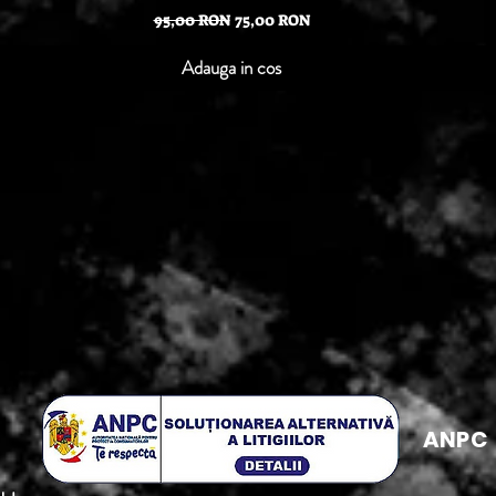
Preț normal
Preț redus
95,00 RON
75,00 RON
Adauga in cos
ANPC