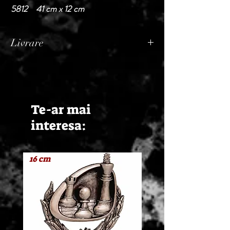
5812 41 cm x 12 cm
Livrare
Termen de livrare: 1 - 2 zile lucratoare, din
momentul confirmarii comenzii de catre
Seller.
Te-ar mai
interesa:
16 cm