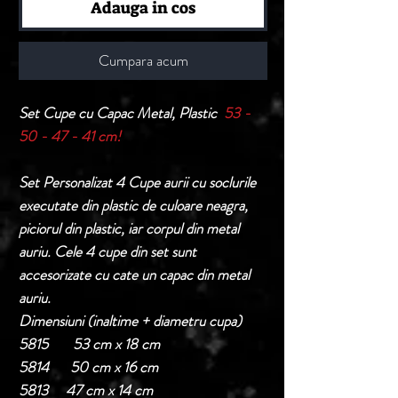
Adauga in cos
Cumpara acum
Set Cupe cu Capac Metal, Plastic
53 -
50 - 47 - 41 cm!
Set Personalizat 4 Cupe aurii cu soclurile
executate din plastic de culoare neagra,
piciorul din plastic, iar corpul din metal
auriu. Cele 4 cupe din set sunt
accesorizate cu cate un capac din metal
auriu.
Dimensiuni (inaltime + diametru cupa)
5815 53 cm x 18 cm
5814 50 cm x 16 cm
5813 47 cm x 14 cm