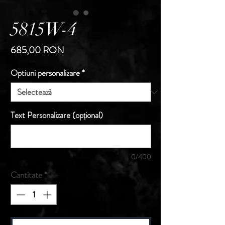
5815W-4
Preț
685,00 RON
Optiuni personalizare
*
Text Personalizare (opțional)
0/400
Cantitate
*