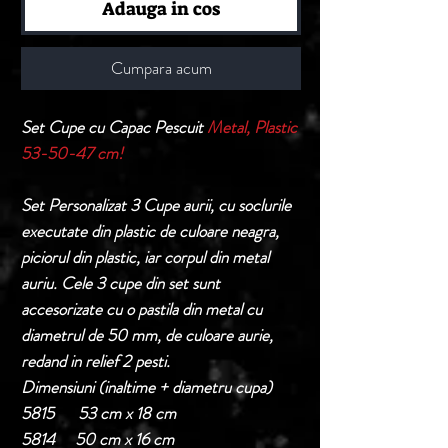
Adauga in cos
Cumpara acum
Set Cupe cu Capac Pescuit
Metal, Plastic
53-50-47 cm!
Set Personalizat 3 Cupe aurii, cu soclurile
executate din plastic de culoare neagra,
piciorul din plastic, iar corpul din metal
auriu. Cele 3 cupe din set sunt
accesorizate cu o pastila din metal cu
diametrul de 50 mm, de culoare aurie,
redand in relief 2 pesti.
Dimensiuni (inaltime + diametru cupa)
5815 53 cm x 18 cm
5814 50 cm x 16 cm