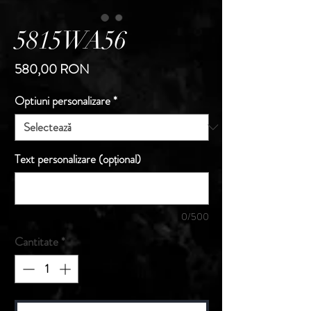
5815WA56
Preț
580,00 RON
Optiuni personalizare
*
Text personalizare (opțional)
0/500
Cantitate
*