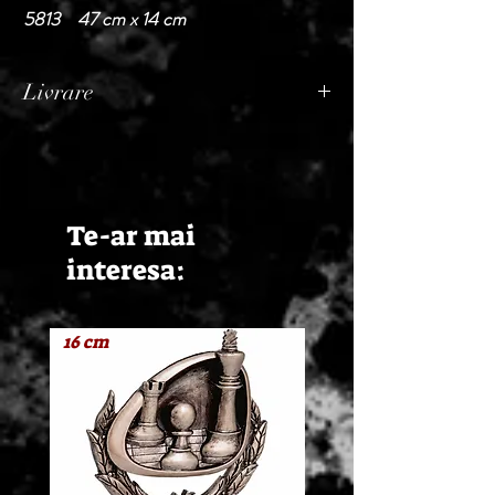
5813 47 cm x 14 cm
Livrare
Termen de livrare: 1 - 2 zile lucratoare, din
momentul confirmarii comenzii de catre
Seller.
Te-ar mai
interesa:
16 cm