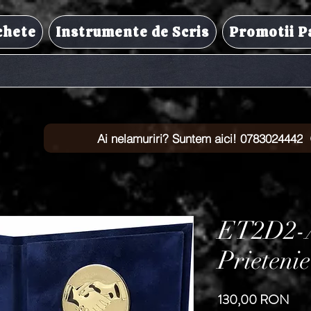
chete
Instrumente de Scris
Promotii P
Ai nelamuriri? Suntem aici! 0783024442
ET2D2-A
Prietenie
Preț
130,00 RON