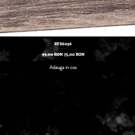
Afișare rapidă
RFS6056
Preț normal
Preț redus
95,00 RON
75,00 RON
Adauga in cos