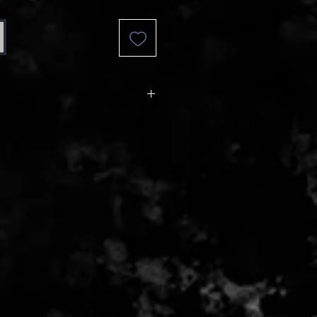
 - 2 zile lucratoare, din momentul
de catre Seller.