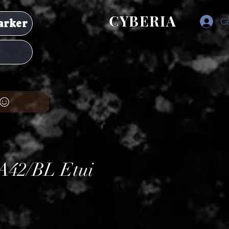
CYBERIA
Co
arker
42/BL Etui