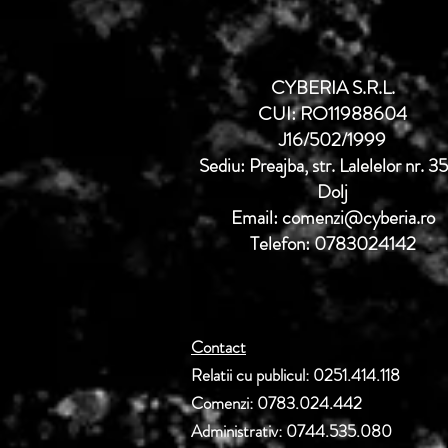
CYBERIA S.R.L.
CUI: RO11988604
J16/502/1999
Sediu: Preajba, str. Lalelelor nr. 3
Dolj
Email: comenzi@cyberia.ro
Telefon: 0783024142
Contact
Relatii cu publicul: 0251.414.118
Comenzi: 0783.024.442
Administrativ: 0744.535.080