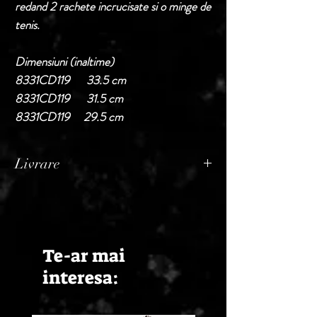
redand 2 rachete incrucisate si o minge de
tenis.
Dimensiuni (inaltime)
8331CD119 33.5 cm
8331CD119 31.5 cm
8331CD119 29.5 cm
Livrare
Termen de livrare: 1 - 2 zile lucratoare, din
momentul confirmarii comenzii de catre
Seller.
Te-ar mai
interesa: