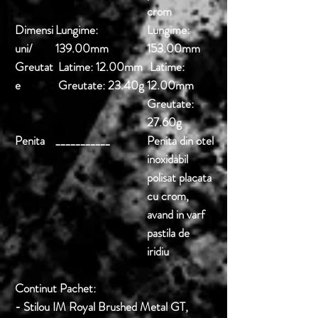
crom
Dimensi
Lungime:
Lungime:
uni/
139.00mm
153.00mm
Greutat
Latime: 12.00mm
Latime:
e
Greutate: 23.40g
12.00mm
Greutate:
27.60g
Penita
___________
Penita din otel
inoxidabil
polisat placata
cu crom,
avand in varf
pastila de
iridiu
Continut Pachet:
- Stilou
IM Royal Brushed Metal GT,