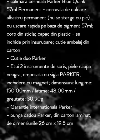
- calimara cerneala Parker Blue Quink
57ml Permanent - cerneala de culoare
albastru permanent (nu se sterge cu pic)
cu uscare rapida pe baza de pigment 57ml;
corp din sticla; capac din plastic - se
inchide prin insurubare; cutie ambalaj din
carton
- Cutie duo Parker
- Etui 2 instrumente de scris, piele nappa
neagra, embosata cu sigla PARKER,
inchidere cu magnet; dimensiuni: lungime:
150.00mm / latime: 48.00mm /
greutate: 30.90g
- Garantie internationala Parker
- punga cadou Parker, din carton laminat,
de dimensiunile 26 cm x 19.5 cm