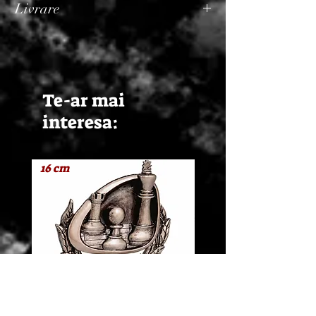
Livrare
Termen de livrare: 1 - 2 zile lucratoare, din
momentul confirmarii comenzii de catre
Seller.
Te-ar mai
interesa:
16 cm