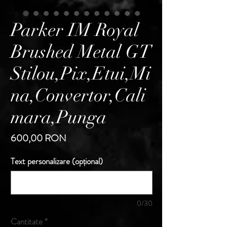
Parker IM Royal
Brushed Metal GT
Stilou,Pix,Etui,Mi
na,Convertor,Cali
mara,Punga
Preț
600,00 RON
Text personalizare (opțional)
0/30
Cantitate
*