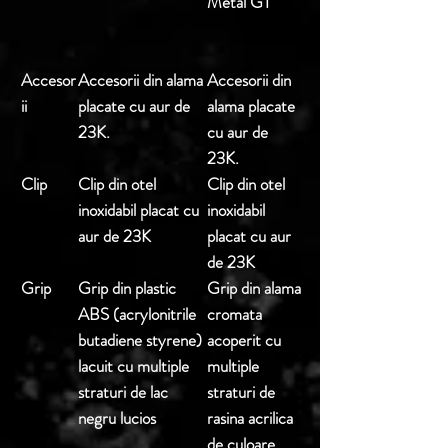
Metal GT
Accesor
Accesorii din alama
Accesorii din
ii
placate cu aur de
alama placate
23K.
cu aur de
23K.
Clip
Clip din otel
Clip din otel
inoxidabil placat cu
inoxidabil
aur de 23K
placat cu aur
de 23K
Grip
Grip din plastic
Grip din alama
ABS (acrylonitrile
cromata
butadiene styrene)
acoperit cu
lacuit cu multiple
multiple
straturi de lac
straturi de
negru lucios
rasina acrilica
de culoare