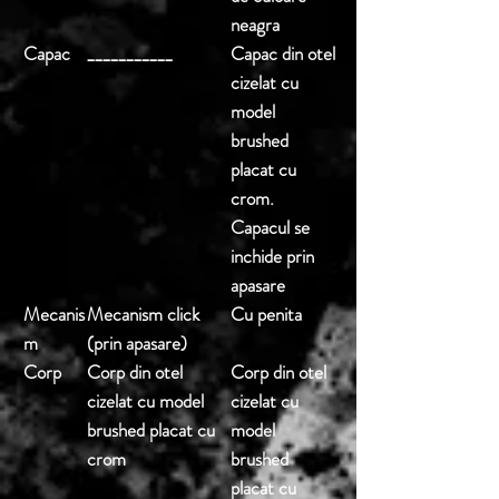
neagra
Capac
___________
Capac din otel
cizelat cu
model
brushed
placat cu
crom.
Capacul se
inchide prin
apasare
Mecanis
Mecanism click
Cu penita
m
(prin apasare)
Corp
Corp din otel
Corp din otel
cizelat cu model
cizelat cu
brushed placat cu
model
crom
brushed
placat cu