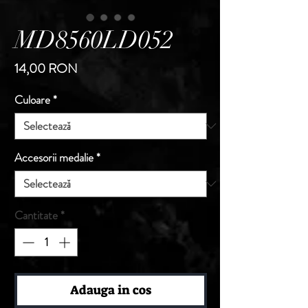
MD8560LD052
Preț
14,00 RON
Culoare
*
Accesorii medalie
*
Cantitate
*
Adauga in cos