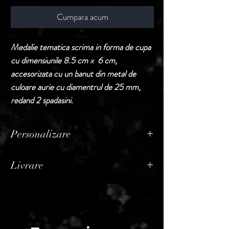
Cumpara acum
Medalie tematica scrima in forma de cupa
cu dimensiunile 8.5 cm x 6 cm,
accesorizata cu un banut din metal de
culoare aurie cu diamentrul de 25 mm,
redand 2 spadasini.
Personalizare
Produsele din aceasta sectiune sunt puse la
Livrare
vanzare fara personalizare.
In cazul in care buyerul doreste
Termen de livrare: 1 - 2 zile lucratoare, din
personalizarea, acest serviciu va constitui
momentul confirmarii comenzii de catre
rubrica distincta pe factura, adaugandu-se
Seller.
la pretul produselor comandate initial.