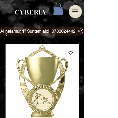
CYBERIA
Ai nelamuriri? Suntem aici! 0783024442