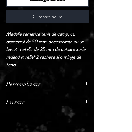
Cumpara acum
Medalie tematica tenis de camp, cu
diametrul de 50 mm, accesorizata cu un
banut metalic de 25 mm de culoare aurie
redand in relief 2 rachete si o minge de
tenis.
Personalizare
Produsele din aceasta sectiune sunt puse la
Livrare
vanzare fara personalizare.
In cazul in care buyerul doreste
Termen de livrare: 1 - 2 zile lucratoare, din
personalizarea, acest serviciu va constitui
momentul confirmarii comenzii de catre
rubrica distincta pe factura, adaugandu-se
Seller.