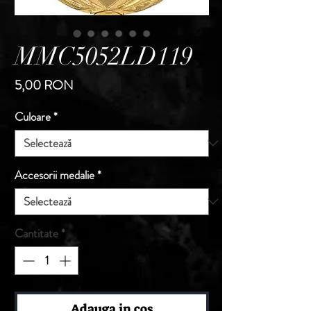
MMC5052LD119
Preț
5,00 RON
Culoare
*
Accesorii medalie
*
Cantitate
*
Adauga in cos