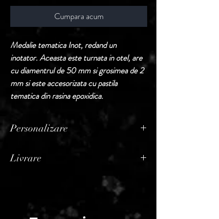
Cumpara acum
Medalie tematica Inot, redand un
inotator. Aceasta este turnata in otel, are
cu diamentrul de 50 mm si grosimea de 2
mm si este accesorizata cu pastila
tematica din rasina epoxidica.
Personalizare
Produsele din aceasta sectiune sunt puse la
Livrare
vanzare fara personalizare.
In cazul in care buyerul doreste
Termen de livrare: 1 - 2 zile lucratoare, din
personalizarea, acest serviciu va constitui
momentul confirmarii comenzii de catre
rubrica distincta pe factura, adaugandu-se
Seller.
la pretul produselor comandate initial.