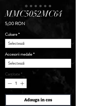
MMC5052MC64
Preț
5,00 RON
Culoare
*
Accesorii medalie
*
Cantitate
*
Adauga in cos