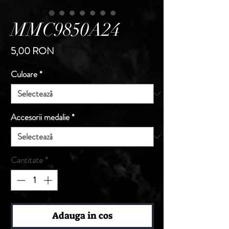
MMC9850A24
Preț
5,00 RON
Culoare
*
Accesorii medalie
*
Cantitate
*
Adauga in cos