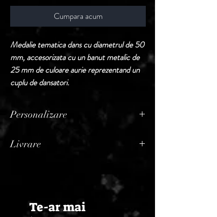
Cumpara acum
Medalie tematica dans cu diametrul de 50
mm, accesorizata cu un banut metalic de
25 mm de culoare aurie reprezentand un
cuplu de dansatori.
Personalizare
Produsele din aceasta sectiune sunt puse la
Livrare
vanzare fara personalizare.
In cazul in care buyerul doreste
Termen de livrare: 1 - 2 zile lucratoare, din
personalizarea, acest serviciu va constitui
momentul confirmarii comenzii de catre
rubrica distincta pe factura, adaugandu-se
Seller.
la pretul produselor comandate initial.
Te-ar mai
Pretul pentru personalizare difera in