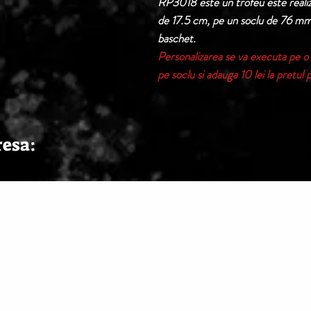
RP3018 este un trofeu este realiza
de 17.5 cm, pe un soclu de 76 mm 
baschet.
Personalizarea se va executa pe o 
pe soclu si adauga 10 lei la pretul 
resa: