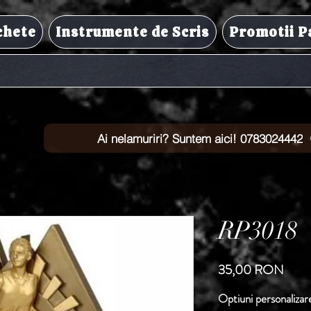
chete
Instrumente de Scris
Promotii P
Ai nelamuriri? Suntem aici! 0783024442
RP3018
Preț
35,00 RON
Optiuni personalizar