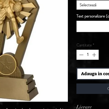
Selectează
Text personalizare (o
Cantitate
*
Adauga in co
Livrare