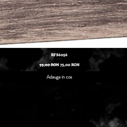
Afișare rapidă
RFS6056
Preț normal
Preț redus
95,00 RON
75,00 RON
Adauga in cos