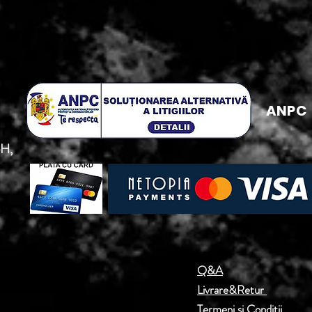
ANPC
5H,
Q&A
Livrare&Retur
Termeni si Conditii