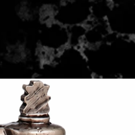
 - 2 zile lucratoare, din momentul
de catre Seller.