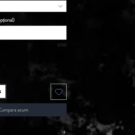
pțional)
0/50
s
Cumpara acum