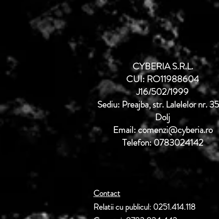
CYBERIA S.R.L.
CUI: RO11988604
J16/502/1999
Sediu: Preajba, str. Lalelelor nr. 3
Dolj
Email: comenzi@cyberia.ro
Telefon: 0783024142
Contact
Relatii cu publicul: 0251.414.118