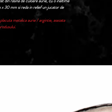
t din rasina de culoare aurie, cu o inaltime
x 30 mm si reda in relief un jucator de
Termen de livrare: 1
confirmarii comenzii 
placuta metalica aurie / argintie, asezata
produsului.