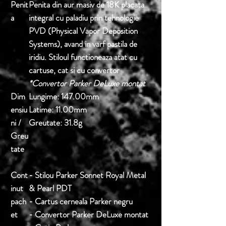
Penit
Penita din aur masiv de 18K placata
a
integral cu paladiu prin tehnologie
PVD (Physical Vapor Deposition
Systems), avand in varf pastila de
iridiu. Stiloul functioneaza atat cu
cartuse, cat si cu convertor
*Convertor Parker DeLuxe montat
Dim
Lungime:
147.00mm
ensiu
Latime:
11.00mm
ni /
Greutate:
31.8g
Greu
tate
Cont
- Stilou Parker Sonnet Royal Metal
inut
& Pearl PDT
pach
- Cartus cerneala Parker negru
et
- Convertor Parker DeLuxe montat