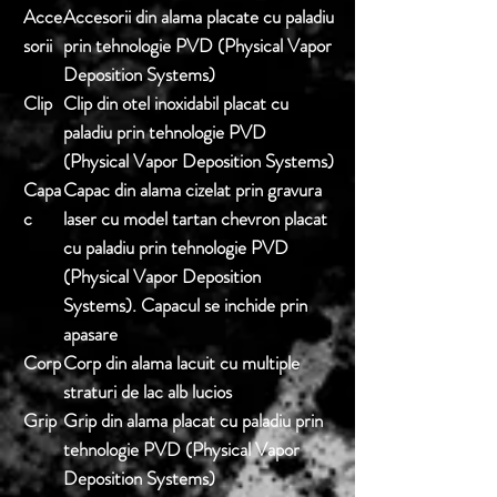
Acce
Accesorii din alama placate cu paladiu
sorii
prin tehnologie PVD (Physical Vapor
Deposition Systems)
Clip
Clip din otel inoxidabil placat cu
paladiu prin tehnologie PVD
(Physical Vapor Deposition Systems)
Capa
Capac din alama cizelat prin gravura
c
laser cu model tartan chevron placat
cu paladiu prin tehnologie PVD
(Physical Vapor Deposition
Systems). Capacul se inchide prin
apasare
Corp
Corp din alama lacuit cu multiple
straturi de lac alb lucios
Grip
Grip din alama placat cu paladiu prin
tehnologie PVD (Physical Vapor
Deposition Systems)