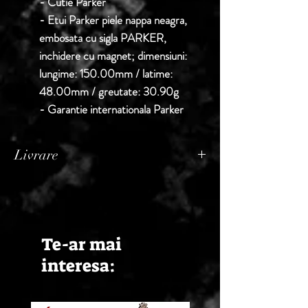
- Cutie Parker
- Etui Parker piele nappa neagra,
embosata cu sigla PARKER,
inchidere cu magnet; dimensiuni:
lungime: 150.00mm / latime:
48.00mm / greutate: 30.90g
- Garantie internationala Parker
Livrare
Termen de livrare: 1 - 2 zile lucratoare, din
momentul confirmarii comenzii de catre
Seller.
Te-ar mai
interesa: