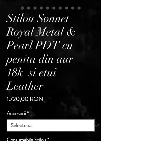
Stilou Sonnet
Royal Metal &
Pearl PDT cu
penita din aur
18k si etui
Leather
Preț
1.720,00 RON
Accesorii
*
Consumabile Stilou
*