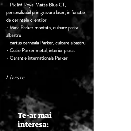
- Pix
IM Royal Matte Blue CT,
personalizabil prin gravura laser, in functie
de cerintele clientilor
- Mina Parker montata, culoare pasta
albastru
- cartus cerneala Parker, culoare albastru
- Cutie Parker metal, interior plusat
- Garantie internationala Parker
Livrare
Termen de livrare: 1 - 2 zile lucratoare, din
momentul confirmarii comenzii de catre
Seller.
Te-ar mai
interesa: