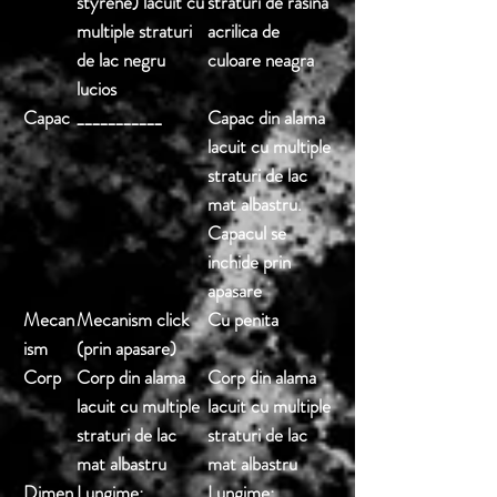
styrene) lacuit cu
straturi de rasina
multiple straturi
acrilica de
de lac negru
culoare neagra
lucios
Capac
___________
Capac din alama
lacuit cu multiple
straturi de lac
mat albastru.
Capacul se
inchide prin
apasare
Mecan
Mecanism click
Cu penita
ism
(prin apasare)
Corp
Corp din alama
Corp din alama
lacuit cu multiple
lacuit cu multiple
straturi de lac
straturi de lac
mat albastru
mat albastru
Dimen
Lungime:
Lungime: