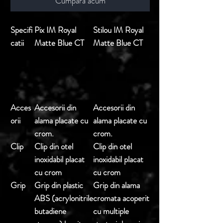
Cumpara acum
Specifi
Pix IM Royal
Stilou IM Royal
catii
Matte Blue CT
Matte Blue CT
Acces
Accesorii din
Accesorii din
orii
alama placate cu
alama placate cu
crom.
crom.
Clip
Clip din otel
Clip din otel
inoxidabil placat
inoxidabil placat
cu crom
cu crom
Grip
Grip din plastic
Grip din alama
ABS (acrylonitrile
cromata acoperit
butadiene
cu multiple