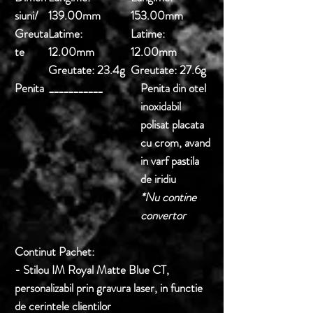
siuni/
139.00mm
153.00mm
Greuta
Latime:
Latime:
te
12.00mm
12.00mm
Greutate:
23.4g
Greutate:
27.6g
Penita
___________
Penita din otel
inoxidabil
polisat placata
cu crom, avand
in varf pastila
de iridiu
*Nu contine
convertor
Continut Pachet:
- Stilou
IM Royal Matte Blue CT,
personalizabil prin gravura laser, in functie
de cerintele clientilor