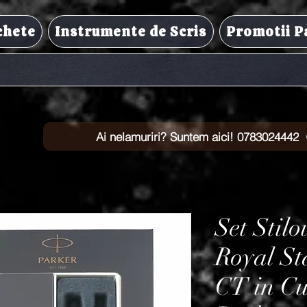
chete
Instrumente de Scris
Promotii P
Ai nelamuriri? Suntem aici! 0783024442
Set Stilo
Royal Sta
CT in Cu