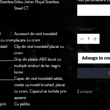
Stainless
Stilou Jotter Royal Stainless
Steel CT
Cantitate
*
l
Accesorii din otel inoxidabil
e cu crom
placate cu crom
dabil
Clip din otel inoxidabil placat cu
crom
Adauga in co
_________
Grip din plastic ABS lacuit cu
multiple straturi de lac negru
lucios
_________
Capac din otel inoxidabil sablat,
cizelat cu model brushed, placat
cu crom. Capacul se inchide prin
Livrare
apasare
Termen de livrare: 1
prin
Cu penita
confirmarii comenzii 