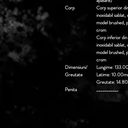
apasare)
Corp
Corp superior din
inoxidabil sablat, 
model brushed, p
crom
Corp inferior din
inoxidabil sablat, 
model brushed, p
crom
Dimensiuni/
Lungime:
133.0
Greutate
Latime:
10.00m
Greutate:
14.80
Penita
___________