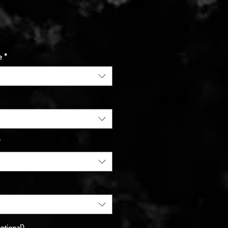
e
*
*
pțional)