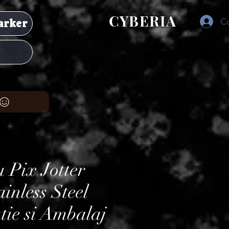
CYBERIA
Co
arker
u Pix Jotter
inless Steel
tie si Ambalaj