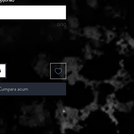
0/30
s
Cumpara acum
 - 2 zile lucratoare, din momentul
de catre Seller.