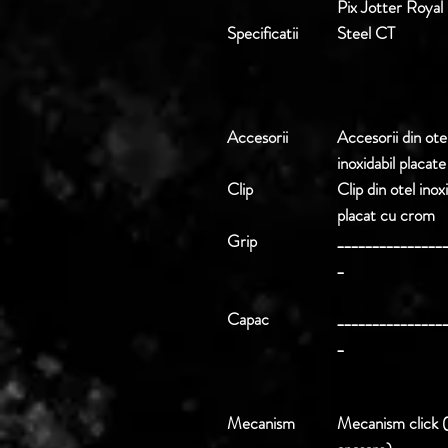
Pix Jotter Royal 
Specificati
i
Steel CT
Accesorii
Accesorii din ote
inoxidabil placat
Clip
Clip din otel inoxi
placat cu crom
Grip
_______________
_
Capac
_______________
_
Mecanism
Mecanism click (