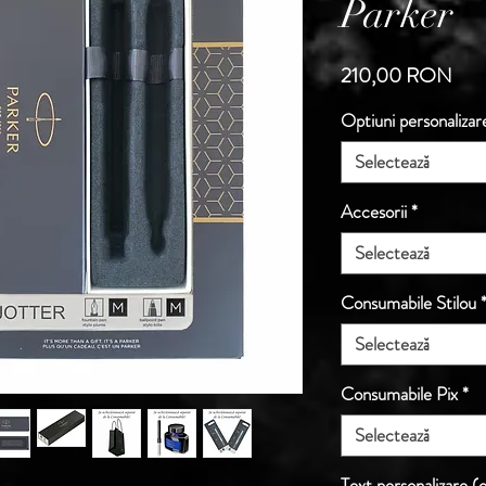
Parker
Preț
210,00 RON
Optiuni personalizar
Selectează
Accesorii
*
Selectează
Consumabile Stilou
Selectează
Consumabile Pix
*
Selectează
Text personalizare (o