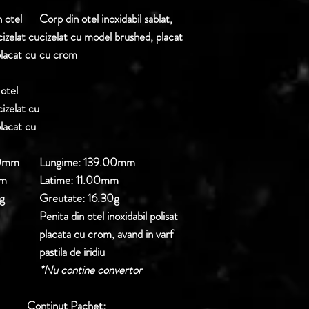
 otel
Corp din otel inoxidabil sablat,
cizelat cu
cizelat cu model brushed, placat
lacat cu
cu crom
 otel
cizelat cu
lacat cu
0mm
Lungime:
139.00mm
m
Latime:
11.00mm
g
Greutate:
16.30g
Penita din otel inoxidabil polisat
placata cu crom, avand in varf
pastila de iridiu
*Nu contine convertor
Continut Pachet: