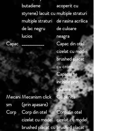
butadiene
acoperit cu
styrene) lacuit cu
multiple straturi
multiple straturi
de rasina acrilica
de lac negru
de culoare
lucios
neagra
Capac
___________
Capac din otel
cizelat cu model
brushed placat
cu crom.
Capacul se
inchide prin
apasare
Mecani
Mecanism click
Cu penita
sm
(prin apasare)
Corp
Corp din otel
Corp din otel
cizelat cu model
cizelat cu model
brushed placat cu
brushed placat