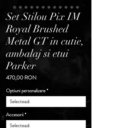
Set Stilou Pix IM
Royal Brushed
Metal GT in cutie,
ambalaj si etui
Parker
Preț
470,00 RON
Optiuni personalizare
*
Accesorii
*