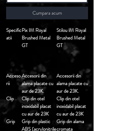
Cumpara acum
Specific
Pix IM Royal
Stilou IM Royal
atii
Brushed Metal
Brushed Metal
GT
GT
Acceso
Accesorii din
Accesorii din
rii
alama placate cu
alama placate cu
aur de 23K.
aur de 23K.
Clip
Clip din otel
Clip din otel
inoxidabil placat
inoxidabil placat
cu aur de 23K
cu aur de 23K
Grip
Grip din plastic
Grip din alama
ABS (acrylonitrile
cromata