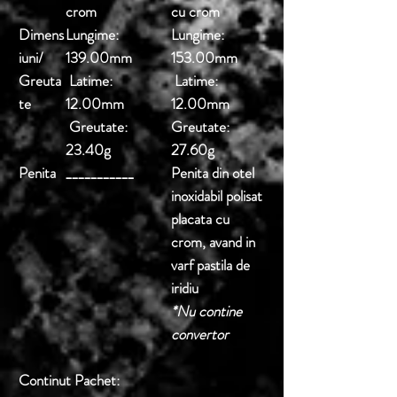
crom
cu crom
Dimens
Lungime:
Lungime:
iuni/
139.00mm
153.00mm
Greuta
Latime:
Latime:
te
12.00mm
12.00mm
Greutate:
Greutate:
23.40g
27.60g
Penita
___________
Penita din otel
inoxidabil polisat
placata cu
crom, avand in
varf pastila de
iridiu
*Nu contine
convertor
Continut Pachet: