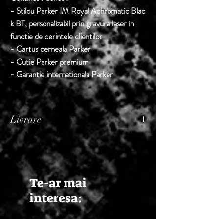
- Stilou Parker IM Royal Achromatic Blac
k BT, personalizabil prin gravura laser in
functie de cerintele clientilor
- Cartus cerneala Parker
- Cutie Parker premium
- Garantie internationala Parker
Livrare
Termen de livrare: 1 - 2 zile lucratoare, din
momentul confirmarii comenzii de catre
Seller.
Te-ar mai
interesa: