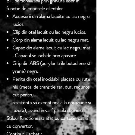
BT, personalizabil prin gravura laser in
functie de cerintele clientilor
Accesorii din alama lacuite cu lac negru
lucios.
Clip din otel lacuit cu lac negru lucios.
Corp din alama lacuit cu lac negru mat.
Capac din alama lacuit cu lac negru mat
. Capacul se inchide prin apasare
Grip din ABS (acrylonitrile butadiene st
yrene) negru.
Penita din otel inoxidabil placata cu
rute
niu
(metal de tranzitie rar, dur, recunos
cut pentru
rezistenta sa exceptionala la coroziune si
uzura), avand in varf pastila de iridiu.
Stiloul functioneaza atat cu cartuse, cat si
cu convertor.
Continut Pachet :