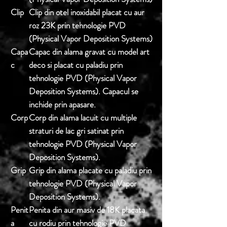
Clip
Clip din otel inoxidabil placat cu aur
roz 23K prin tehnologie PVD
(Physical Vapor Deposition Systems)
Capa
Capac din alama gravat cu model art
c
deco si placat cu paladiu prin
tehnologie PVD (Physical Vapor
Deposition Systems). Capacul se
inchide prin apasare.
Corp
Corp din alama lacuit cu multiple
straturi de lac gri satinat prin
tehnologie PVD (Physical Vapor
Deposition Systems).
Grip
Grip din alama placate cu paladiu prin
tehnologie PVD (Physical Vapor
Deposition Systems).
Penit
Penita din aur masiv de 18K placata
a
cu rodiu prin tehnologie PVD