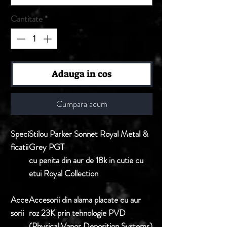
Cantitate
*
Adauga in cos
Cumpara acum
Speci
Stilou Parker Sonnet Royal Metal &
ficatii
Grey PGT
cu penita din aur de 18k in cutie cu
etui Royal Collection
Acce
Accesorii din alama placate cu aur
sorii
roz 23K prin tehnologie PVD
(Physical Vapor Deposition Systems)