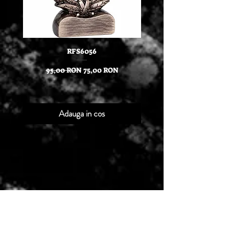
RFS6056
Stilou IM Royal Achromat
BT in cutie cu etui Parker
Preț normal
Preț redus
95,00 RON
75,00 RON
Adauga in cos