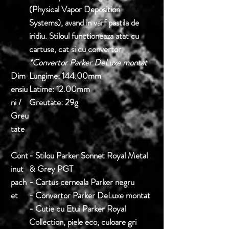
(Physical Vapor Deposition
Systems), avand in varf pastila de
iridiu. Stiloul functioneaza atat cu
cartuse, cat si cu convertor
*Convertor Parker DeLuxe montat
Dim
Lungime:
144.00mm
ensiu
Latime:
12.00mm
ni /
Greutate:
29g
Greu
tate
Cont
- Stilou Parker Sonnet Royal Metal
inut
& Grey PGT
pach
- Cartus cerneala Parker negru
et
- Convertor Parker DeLuxe montat
- Cutie cu Etui Parker Royal
Collection, piele eco, culoare gri