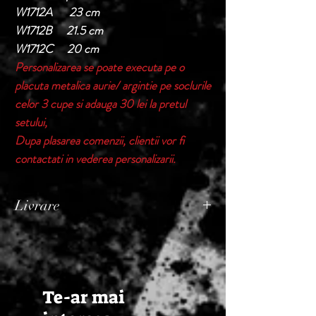
W1712A 23 cm
W1712B 21.5 cm
W1712C 20 cm
Personalizarea se poate executa pe o
placuta metalica aurie/ argintie pe soclurile
celor 3 cupe si adauga 30 lei la pretul
setului,
Dupa plasarea comenzii, clientii vor fi
contactati in vederea personalizarii.
Livrare
Termen de livrare: 1 - 2 zile lucratoare, din
momentul confirmarii comenzii de catre
Seller.
Te-ar mai