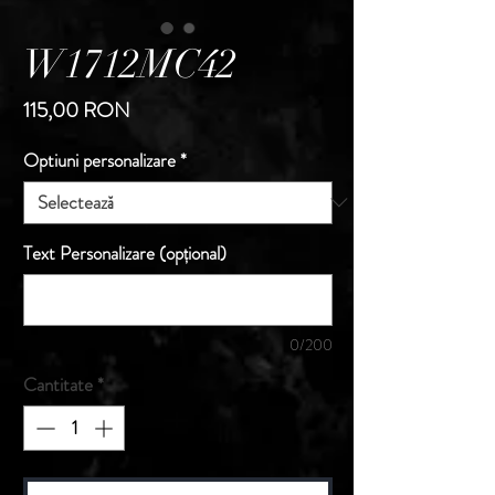
W1712MC42
Preț
115,00 RON
Optiuni personalizare
*
Text Personalizare (opțional)
0/200
Cantitate
*