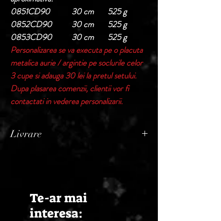
0851CD90 30 cm 525 g
0852CD90 30 cm 525 g
0853CD90 30 cm 525 g
Personalizarea se va executa pe o placuta
metalica aurie / argintie pe soclurile celor
3 cupe si adauga 30 lei la pretul setului.
Dupa plasarea comenzii, clientii vor fi
contactati in vederea personalizarii.
Livrare
Termen de livrare: 1 - 2 zile lucratoare, din
momentul confirmarii comenzii de catre
Seller.
Te-ar mai
interesa: