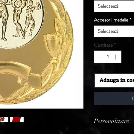
Selectează
Accesorii medalie
*
Selectează
Cantitate
*
Adauga in co
Personalizare
Produsele din aceast