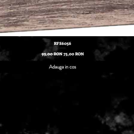
Afișare rapidă
RFS6056
Preț normal
Preț redus
95,00 RON
75,00 RON
Adauga in cos