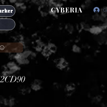
CYBERIA
Co
arker
2CD90