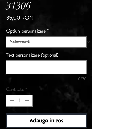
31306
Preț
35,00 RON
Optiuni personalizare
*
Text personalizare (opțional)
0/70
Cantitate
*
Adauga in cos