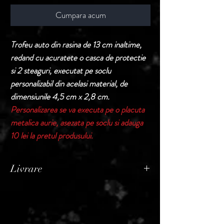
Cumpara acum
Trofeu auto din rasina de 13 cm inaltime,
redand cu acuratete o casca de protectie
si 2 steaguri, executat pe soclu
personalizabil din acelasi material, de
dimensiunile 4,5 cm x 2,8 cm.
Personalizarea se va executa pe o placuta
metalica aurie, asezata pe soclu si adauga
10 lei la pretul produsului.
Livrare
Termen de livrare: 1 - 2 zile lucratoare, din
momentul confirmarii comenzii de catre
Seller.