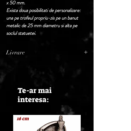
x 50 mm.
Exista doua posibilitati de personalizare:
una pe trofeul propriu-zis pe un banut
metalic de 25 mm diametru si alta pe
soclul statuetei.
Livrare
Termen de livrare: 1 - 2 zile lucratoare, din
momentul confirmarii comenzii de catre
Seller.
Te-ar mai
interesa:
16 cm