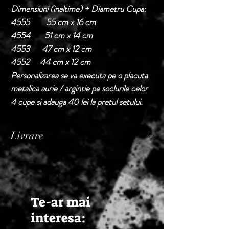
Dimensiuni (inaltime) + Diametru Cupa:
4555 55 cm x 16 cm
4554 51 cm x 14 cm
4553 47 cm x 12 cm
4552 44 cm x 12 cm
Personalizarea se va executa pe o placuta
metalica aurie / argintie pe soclurile celor
4 cupe si adauga 40 lei la pretul setului.
Livrare
Termen de livrare: 1 - 2 zile lucratoare, din
momentul confirmarii comenzii de catre
Seller.
Te-ar mai
interesa: