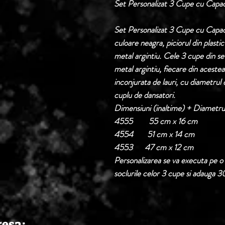
Set Personalizat 3 Cupe cu Cap
Set Personalizat 3 Cupe cu Capac
culoare neagra, piciorul din plastic
metal argintiu. Cele 3 cupe din se
metal argintiu, fiecare din acestea
inconjurata de lauri, cu diametru
cuplu de dansatori.
Dimensiuni (inaltime) + Diametr
4555 55 cm x 16 cm
4554 51 cm x 14 cm
4553 47 cm x 12 cm
Personalizarea se va executa pe o 
soclurile celor 3 cupe si adauga 30 
resa: