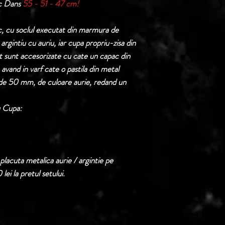
ac Dans
55 - 51 - 47 cm!
Termen de livrare: 1
confirmarii comenzii 
, cu soclul executat din marmura de
 argintiu cu auriu, iar cupa propriu-zisa din
t sunt accesorizate cu cate un capac din
 avand in varf cate o pastila din metal
l de 50 mm, de culoare aurie, redand un
u Cupa:
placuta metalica aurie / argintie pe
lei la pretul setului.