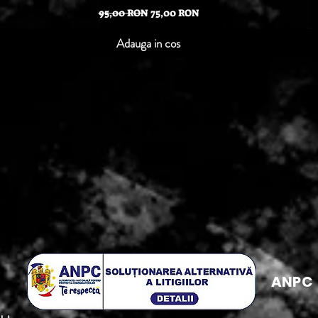
Preț normal
Preț redus
95,00 RON
75,00 RON
Adauga in cos
ANPC