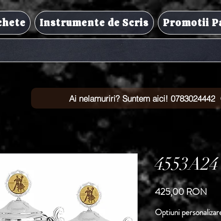
chete
Instrumente de Scris
Promotii P
Ai nelamuriri? Suntem aici! 0783024442
4553A24
Pre
425,00 RON
Optiuni personalizar