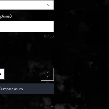
pțional)
0/400
s
Cumpara acum