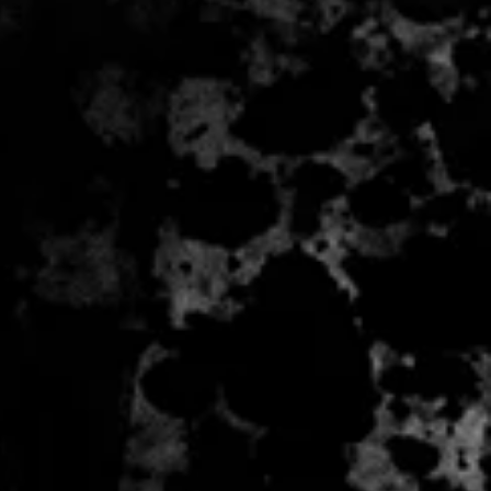
 - 2 zile lucratoare, din momentul
de catre Seller.