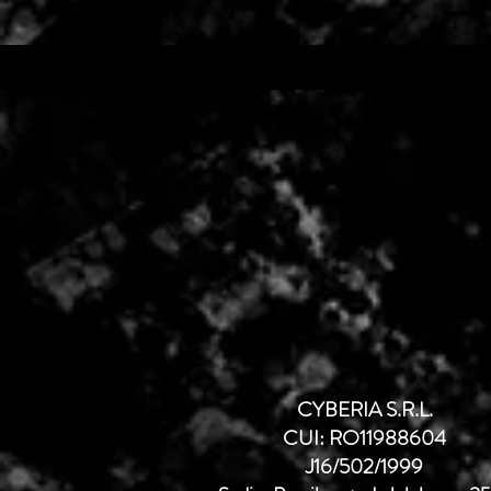
CYBERIA S.R.L.
CUI: RO11988604
J16/502/1999