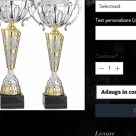
Selectează
Text personalizare (o
Cantitate
*
Adauga in co
Livrare