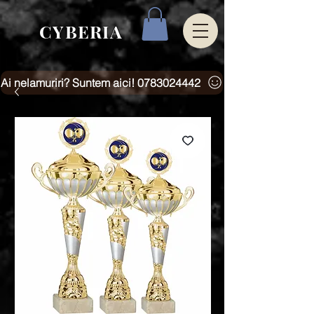
CYBERIA
Ai nelamuriri? Suntem aici! 0783024442