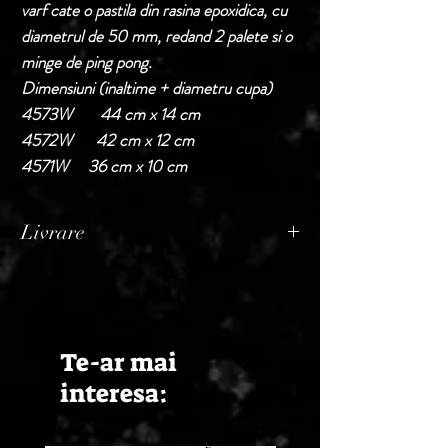
varf cate o pastila din rasina epoxidica, cu
diametrul de 50 mm, redand 2 palete si o
minge de ping pong.
Dimensiuni (inaltime + diametru cupa)
4573W 44 cm x 14 cm
4572W 42 cm x 12 cm
4571W 36 cm x 10 cm
Livrare
Termen de livrare: 1 - 2 zile lucratoare, din
momentul confirmarii comenzii de catre
Seller.
Te-ar mai
interesa: