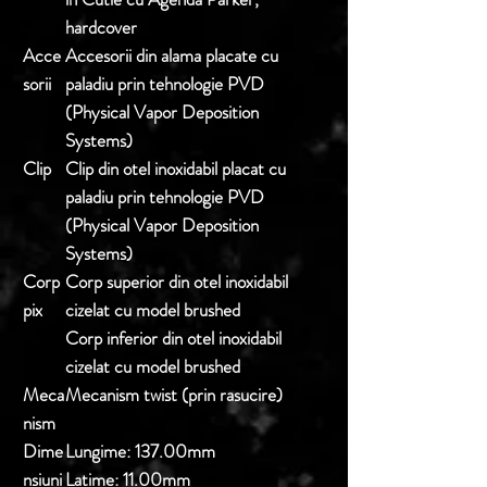
hardcover
Acce
Accesorii din alama placate cu
sorii
paladiu prin tehnologie PVD
(Physical Vapor Deposition
Systems)
Clip
Clip din otel inoxidabil placat cu
paladiu prin tehnologie PVD
(Physical Vapor Deposition
Systems)
Corp
Corp superior din otel inoxidabil
pix
cizelat cu model brushed
Corp inferior din otel inoxidabil
cizelat cu model brushed
Meca
Mecanism twist (prin rasucire)
nism
Dime
Lungime: 137.00mm
nsiuni
Latime: 11.00mm