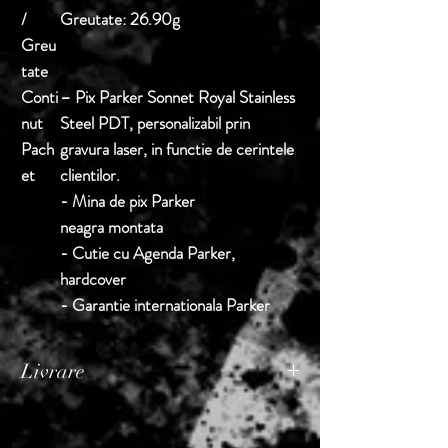
/
Greutate: 26.90g
Greu
tate
Conti
– Pix Parker Sonnet Royal Stainless
nut
Steel PDT, personalizabil prin
Pach
gravura laser, in functie de cerintele
et
clientilor.
- Mina de pix Parker
neagra montata
- Cutie cu Agenda Parker,
hardcover
- Garantie internationala Parker
Livrare
Termen de livrare: 1 - 2 zile lucratoare, din
momentul confirmarii comenzii de catre