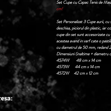
Set Cupe cu Capac Tenis de Mas
cm!
Set Personalizat 3 Cupe aurii, cu
deschisa, piciorul din plastic, iar 
cupe din set sunt accesorizate cu 
acestea avand in varf cate o pastila
cu diametrul de 50 mm, redand 2 
Dimensiuni (inaltime + diametru 
4574W 48 cm x 14 cm
4573W 44 cm x 14 cm
4572W 42 cm x 12 cm
resa: