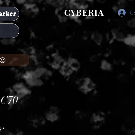
CYBERIA
Co
arker
C70
ț
e
*