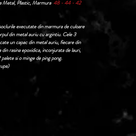
a Metal, Plastic, Marmura
48 - 44 - 42
Termen de livrare: 1
confirmarii comenzii 
 soclurile executate din marmura de culoare
corpul din metal auriu cu argintiu. Cele 3
cate un capac din metal auriu, fiecare din
 din rasina epoxidica, inconjurata de lauri,
palete si o minge de ping pong.
cupa)