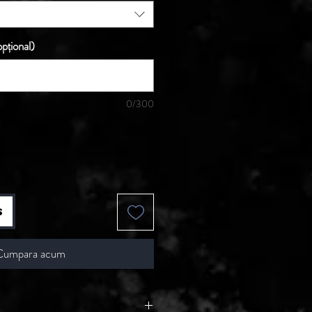
pțional)
0/300
s
Cumpara acum