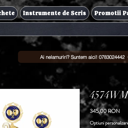
chete
Instrumente de Scris
Promotii P
Ai nelamuriri? Suntem aici! 0783024442
4574WM
Pre
345,00 RON
Optiuni personalizar