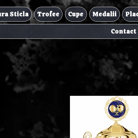
ra Sticla
Trofee
Cupe
Medalii
Pla
Contact