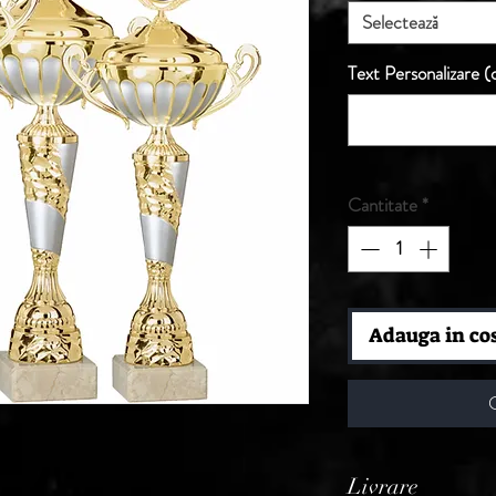
Selectează
Text Personalizare (o
Cantitate
*
Adauga in co
Livrare