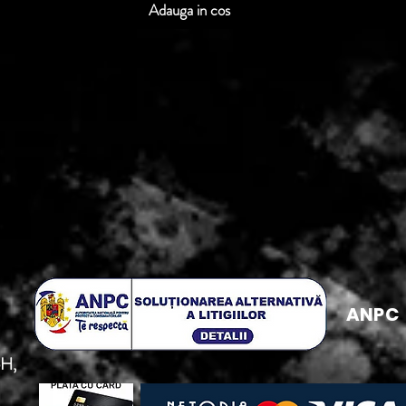
Adauga in cos
ANPC
5H,