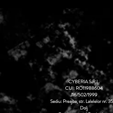
CYBERIA S.R.L.
CUI: RO11988604
J16/502/1999
Sediu: Preajba, str. Lalelelor nr. 3
Dolj