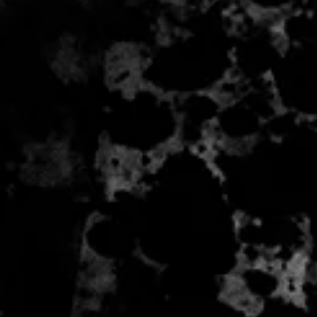
 - 2 zile lucratoare, din momentul
de catre Seller.