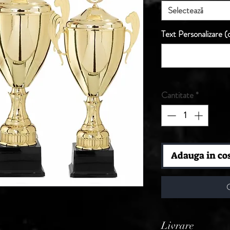
Selectează
Text Personalizare (o
Cantitate
*
Adauga in co
Livrare