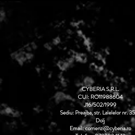
CYBERIA S.R.L.
CUI: RO11988604
J16/502/1999
Sediu: Preajba, str. Lalelelor nr. 3
Dolj
Email: comenzi@cyberia.ro