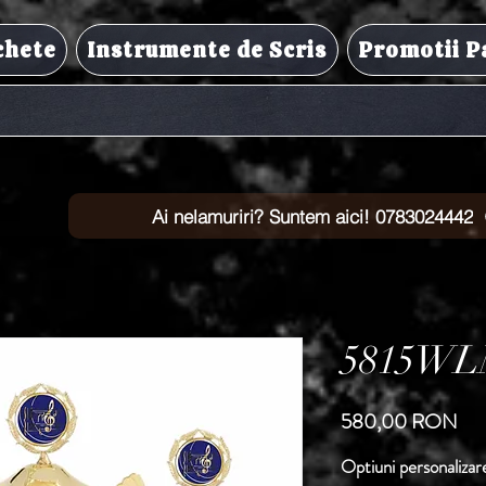
chete
Instrumente de Scris
Promotii P
Ai nelamuriri? Suntem aici! 0783024442
5815WL
Pre
580,00 RON
Optiuni personalizar