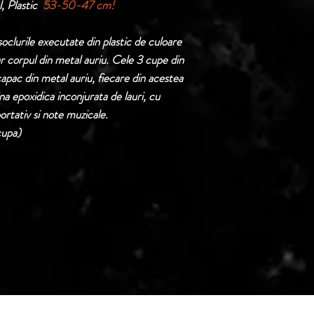
, Plastic
53-50-47 cm!
Termen de livrare: 1
confirmarii comenzii 
soclurile executate din plastic de culoare
iar corpul din metal auriu. Cele 3 cupe din
apac din metal auriu, fiecare din acestea
ina epoxidica inconjurata de lauri, cu
tativ si note muzicale.
cupa)