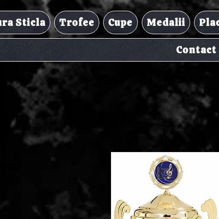
ra Sticla
Trofee
Cupe
Medalii
Pla
Contact