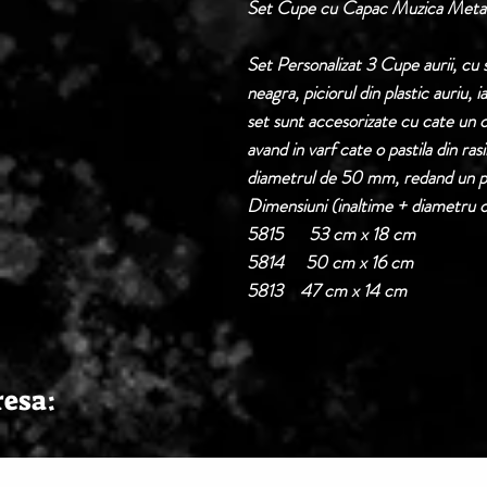
Set Cupe cu Capac Muzica Metal
Set Personalizat 3 Cupe aurii, cu 
neagra, piciorul din plastic auriu, 
set sunt accesorizate cu cate un c
avand in varf cate o pastila din ras
diametrul de 50 mm, redand un por
Dimensiuni (inaltime + diametru 
5815 53 cm x 18 cm
5814 50 cm x 16 cm
5813 47 cm x 14 cm
resa: