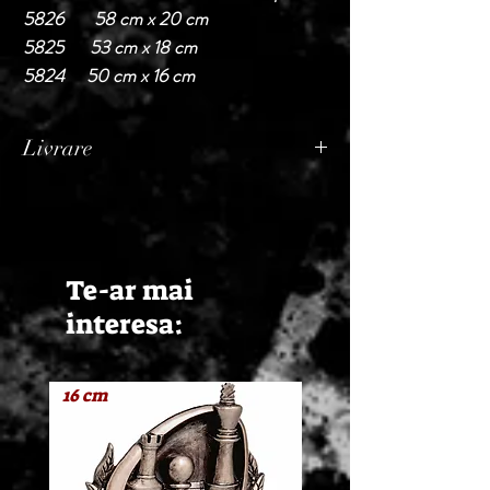
5826 58 cm x 20 cm
5825 53 cm x 18 cm
5824 50 cm x 16 cm
Livrare
Termen de livrare: 1 - 2 zile lucratoare, din
momentul confirmarii comenzii de catre
Seller.
Te-ar mai
interesa:
16 cm