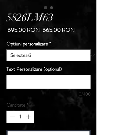
5826LM63
Preț
Preț
 695,00 RON 
665,00 RON
normal
redus
Optiuni personalizare
*
Text Personalizare (opțional)
0/400
Cantitate
*