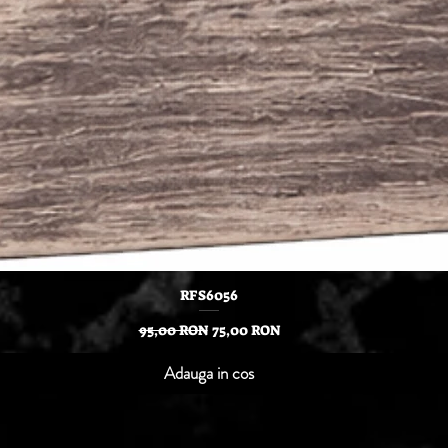
Afișare rapidă
RFS6056
Preț normal
Preț redus
95,00 RON
75,00 RON
Adauga in cos