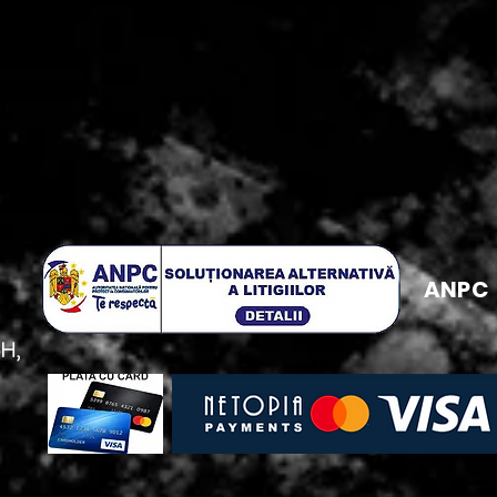
ANPC
5H,