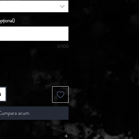
pțional)
0/100
s
Cumpara acum