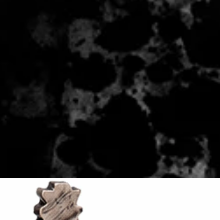
 - 2 zile lucratoare, din momentul
de catre Seller.