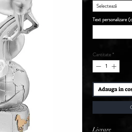
Selectează
Text personalizare (o
Cantitate
*
Adauga in co
Livrare