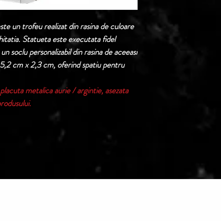
Termen de livrare: 1
e un trofeu realizat din rasina de culoare
confirmarii comenzii 
hitatia. Statueta este executata fidel
n soclu personalizabil din rasina de aceeasi
 5,2 cm x 2,3 cm, oferind spatiu pentru
placuta metalica aurie / argintie, asezata
produsului.