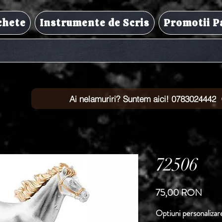
chete
Instrumente de Scris
Promotii P
Ai nelamuriri? Suntem aici! 0783024442
72506
Preț
75,00 RON
Optiuni personalizar