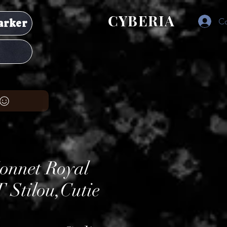
CYBERIA
Co
arker
onnet Royal
 Stilou,Cutie