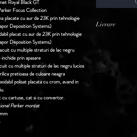
nnet Royal Black GT
Parker Focus Collection
ma placate cu aur de 23K prin tehnologie
Livrare
apor Deposition Systems)
idabil placat cu aur de 23K prin tehnologie
Termen de livrare: 1
apor Deposition Systems)
confirmarii comenzii 
acuit cu multiple straturi de lac negru
 inchide prin apasare
uit cu multiple straturi de lac negru lucios
rilica pretioasa de culoare neagra
oxidabil polisat placata cu crom, avand in
iu.
 cu cartuse, cat si cu convertor.
ional Parker montat
0mm
m