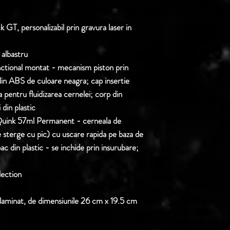
 GT, personalizabil prin gravura laser in
 albastru
ctional montat - mecanism piston prin
in ABS de culoare neagra; cap insertie
a pentru fluidizarea cernelei; corp din
din plastic
 Quink 57ml Permanent - cerneala de
 sterge cu pic) cu uscare rapida pe baza de
c din plastic - se inchide prin insurubare;
lection
laminat, de dimensiunile 26 cm x 19.5 cm