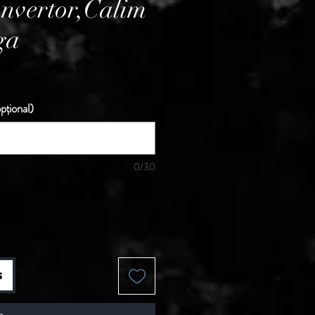
nvertor,Calim
ga
reț
pțional)
0/30
s