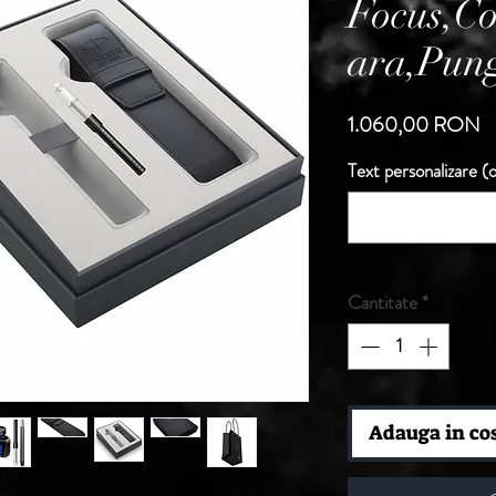
Focus,Co
ara,Pun
P
1.060,00 RON
Text personalizare (o
Cantitate
*
Adauga in co