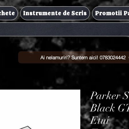
chete
Instrumente de Scris
Promotii P
Ai nelamuriri? Suntem aici! 0783024442
Parker S
Black GT
Etui