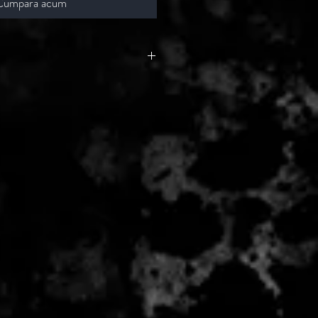
Cumpara acum
 - 2 zile lucratoare, din momentul
de catre Seller.