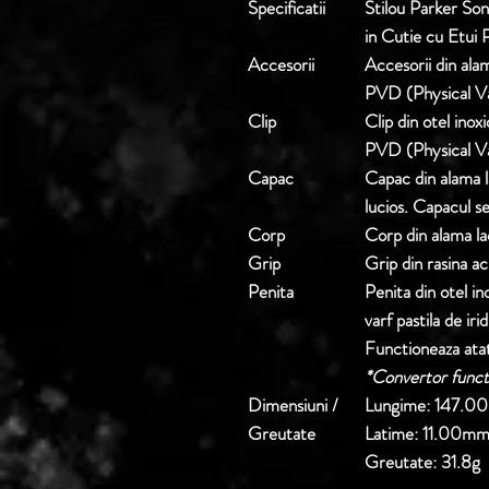
Specificatii
Stilou Parker So
in Cutie cu Etui 
Accesorii
Accesorii din ala
PVD (Physical V
Clip
Clip din otel inox
PVD (Physical V
Capac
Capac din alama l
lucios. Capacul se
Corp
Corp din alama lac
Grip
Grip din rasina ac
Penita
Penita din otel in
varf pastila de irid
Functioneaza atat
*Convertor funct
Dimensiuni /
Lungime:
147.0
Greutate
Latime:
11.00m
Greutate:
31.8g