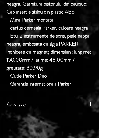
neagra. Garnitura pistonului din cauciuc;
Cap insertie stilou din plastic ABS
- Mina Parker montata
- cartus cerneala Parker, culoare neagra
- Etui 2 instrumente de scris, piele nappa
neagra, embosata cu sigla PARKER,
inchidere cu magnet; dimensiuni: lungime:
150.00mm / latime: 48.00mm /
greutate: 30.90g
- Cutie Parker Duo
- Garantie internationala Parker
Livrare
Termen de livrare: 1 - 2 zile lucratoare, din
momentul confirmarii comenzii de catre
Seller.