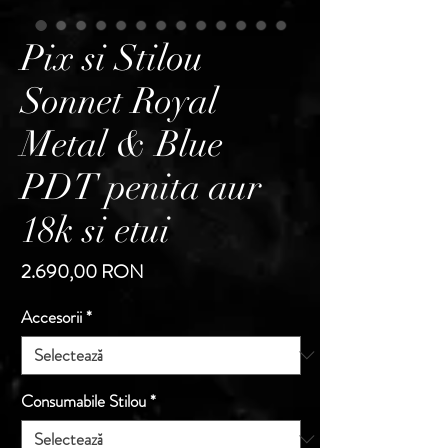
Pix si Stilou
Sonnet Royal
Metal & Blue
PDT penita aur
18k si etui
Preț
2.690,00 RON
Accesorii
*
Consumabile Stilou
*