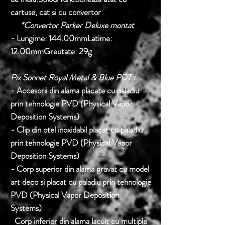
cartuse, cat si cu convertor
*Convertor Parker Deluxe montat
- Lungime: 144.00mmLatime:
12.00mmGreutate: 29g
Pix Sonnet Royal Metal & Blue PDT :
- Accesorii din alama placate cu paladiu
prin tehnologie PVD (Physical Vapor
Deposition Systems)
- Clip din otel inoxidabil placat cu paladiu
prin tehnologie PVD (Physical Vapor
Deposition Systems)
- Corp superior din alama gravat cu model
art deco si placat cu paladiu prin tehnologie
PVD (Physical Vapor Deposition
Systems)
Corp inferior din alama lacuit cu multiple