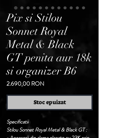
Pix si Stilou
Sonnet Royal
Metal & Black
GT penita aur 18k
si organizer B6
Preț
2.690,00 RON
Stoc epuizat
Specificatii
Stilou Sonnet Royal Metal & Black GT :
- Accesorii din alama placate cu 23K prin