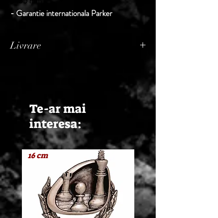
x 185 mm
- Garantie internationala Parker
Livrare
Termen de livrare: 1 - 2 zile lucratoare, din
momentul confirmarii comenzii de catre
Seller.
Te-ar mai
interesa:
16 cm