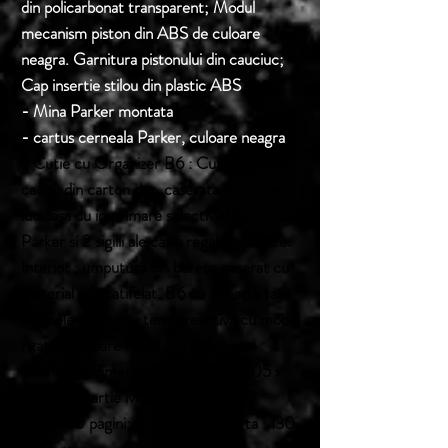
din policarbonat transparent; Modul
mecanism piston din ABS de culoare
neagra. Garnitura pistonului din cauciuc;
Cap insertie stilou din plastic ABS
- Mina Parker montata
- cartus cerneala Parker, culoare neagra
- Cutie cu Organizer B6 : Cutie /caseta
cadou din carton dur, caserata cu hartie
lucioasa cu imprimare selectiva UV cu sigla
Parker si 2 sigilii ale casei regale britanice.
Interior : umputura din burete caserat cu
material dur catifelat. B6 cu coperta tare
din piele ecologica termoreactiva cu model
rizat de culoare neagra, 2 buzunare
interioare; dimensiuni bloc hartie : 105 x
165 mm; hartie ivoire liniata de 80
g/mp230 pagini; dimensiuni coperta : 130