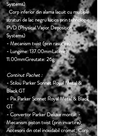
Systems)
Corp inferior din alama lacuit cu multiple
straturi de lac negru lucios prin tehnologie
PVD (Physical Vapor Deposition
Systems)
- Mecanism twist (prin rasucire)
- Lungime: 137.00mmLatime:
11.00mmGreutate: 26g
Continut Pachet :
- Stilou Parker Sonnet Royal Metal &
Black GT
- Pix Parker Sonnet Royal Metal & Black
GT
- Convertor Parker Deluxe montat -
Mecanism piston twist (prin invartire);
Accesorii din otel inoxidabil cromat; Corp