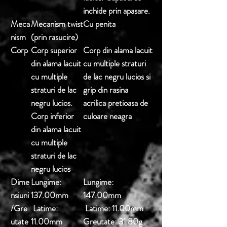
inchide prin apasare.
Meca
Mecanism twist
Cu penita
nism
(prin rasucire)
Corp
Corp superior
Corp din alama lacuit
din alama lacuit
cu multiple straturi
cu multiple
de lac negru lucios si
straturi de lac
grip din rasina
negru lucios.
acrilica pretioasa de
Corp inferior
culoare neagra
din alama lacuit
cu multiple
straturi de lac
negru lucios
Dime
Lungime:
Lungime:
nsiuni
137.00mm
147.00mm
/Gre
Latime:
Latime: 11.00mm
utate
11.00mm
Greutate: 31.80g