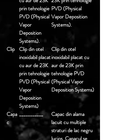
cu aur de 23K
23K prin tehnologie
prin tehnologie
PVD (Physical
PVD (Physical
Vapor Deposition
Vapor
Systems).
Deposition
Systems).
Clip
Clip din otel
Clip din otel
inoxidabil placat
inoxidabil placat cu
cu aur de 23K
aur de 23K prin
prin tehnologie
tehnologie PVD
PVD (Physical
(Physical Vapor
Vapor
Deposition Systems)
Deposition
Systems)
Capa
___________
Capac din alama
c
lacuit cu multiple
straturi de lac negru
lucios. Capacul se