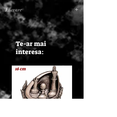
Livrare
Termen de livrare: 1 - 2 zile lucratoare, din
momentul confirmarii comenzii de catre
Seller.
Te-ar mai
interesa:
16 cm