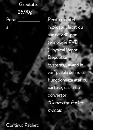
Greutate:
26.90g
Penit
___________
Penita din otel
a
inoxidabil placat cu
aur de 23K prin
tehnologie PVD
(Physical Vapor
Deposition
Systems), avand in
varf pastila de iridiu.
Functioneaza atat cu
cartuse, cat si cu
convertor.
*Convertor Parker
montat
Continut Pachet: