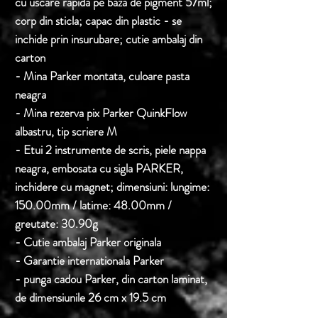
cu uscare rapida pe baza de pigment 57ml;
corp din sticla; capac din plastic - se
inchide prin insurubare; cutie ambalaj din
carton
- Mina Parker montata, culoare pasta
neagra
- Mina rezerva pix Parker QuinkFlow
albastru, tip scriere M
- Etui 2 instrumente de scris, piele nappa
neagra, embosata cu sigla PARKER,
inchidere cu magnet; dimensiuni: lungime:
150.00mm / latime: 48.00mm /
greutate: 30.90g
- Cutie ambalaj Parker originala
- Garantie internationala Parker
- punga cadou Parker, din carton laminat,
de dimensiunile 26 cm x 19.5 cm